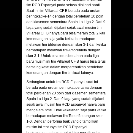
tim RCD Espanyol pada selasa dini hari nanti.
Saat ini tim Villareal CF B berada pada urutan
peringkat ke-14 dengan total perolehan 10 poin
dari klasemen sementara Spain La Liga 2. Dari 9
laga yang sudah dijalani sejak awal musim tim
Villareal CF B hanya baru bisa meraih total 2 kali
kemenangan saja yaitu ketika berhadapan
melawan tim Eldense dengan skor 3-1 dan ketika
berhadapan melawan tim Amorebieta dengan
skor 3-1. Untuk bisa terus bertahan pada liga
baru musim ini tim Villareal CF B harus bisa terus
bersaing ketat dalam merperebutkan perolehan
kemenangan dengan tim tim kuat lainnya.
Sedangkan untuk tim RCD Espanyol saat ini
berada pada urutan peringkat pertama dengan
total perolehan 20 poin dari klasemen sementara
Spain La Liga 2. Dari 9 laga yang sudah dijalani
sejak awal musim tim RCD Espanyol hanya baru
mengalami total 1 kali kekalahan saja yaitu ketika
berhadapan melawan tim Tenerife dengan skor
1-0. Dengan performa baik yang ditampilkan
musim ini tentunya tim RCD Espanyol
berkesempatan besar untuk bisa meraih gelar