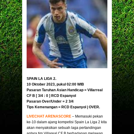
SPAIN LA LIGA 2.
10 Oktober 2023, pukul 02:00 WIB
Pasaran Taruhan Asian Handicap = Villarreal
CF B [ 3/4 : 0 ]
RCD Espanyol
Pasaran Over/Under = 2 3/4
Tips Kemenangan =
RCD Espanyol
| OVER.
LIVECHAT ARENASCORE
– Memasuki pekan
ke-10 dalam ajang kompetisi Spain La Liga 2 kita
akan menyaksikan sebuah laga pertandingan
antara tim Villareal CF B berhadapan melawan