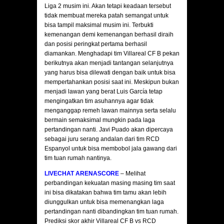
Liga 2 musim ini. Akan tetapi keadaan tersebut
tidak membuat mereka patah semangat untuk
bisa tampil maksimal musim ini. Terbukti
kemenangan demi kemenangan berhasil diraih
dan posisi peringkat pertama berhasil
diamankan. Menghadapi tim Villareal CF B pekan
berikutnya akan menjadi tantangan selanjutnya
yang harus bisa dilewati dengan baik untuk bisa
mempertahankan posisi saat ini. Meskipun bukan
menjadi lawan yang berat Luis García tetap
mengingatkan tim asuhannya agar tidak
menganggap remeh lawan mainnya serta selalu
bermain semaksimal mungkin pada laga
pertandingan nanti. Javi Puado akan dipercaya
sebagai juru serang andalan dari tim RCD
Espanyol untuk bisa membobol jala gawang dari
tim tuan rumah nantinya.
LIVECHAT ARENASCORE
– Melihat
perbandingan kekuatan masing masing tim saat
ini bisa dikatakan bahwa tim tamu akan lebih
diunggulkan untuk bisa memenangkan laga
pertandingan nanti dibandingkan tim tuan rumah.
Prediksi skor akhir Villareal CF B vs RCD