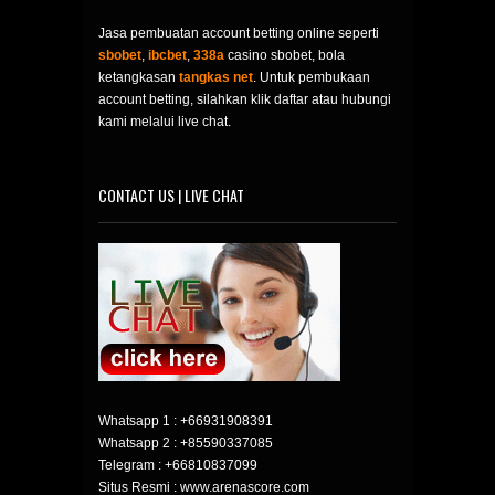
Jasa pembuatan account betting online seperti
sbobet
,
ibcbet
,
338a
casino sbobet, bola
ketangkasan
tangkas net
. Untuk pembukaan
account betting, silahkan klik daftar atau hubungi
kami melalui live chat.
CONTACT US | LIVE CHAT
Whatsapp 1 :
+66931908391
Whatsapp 2 :
+85590337085
Telegram :
+66810837099
Situs Resmi : www.arenascore.com