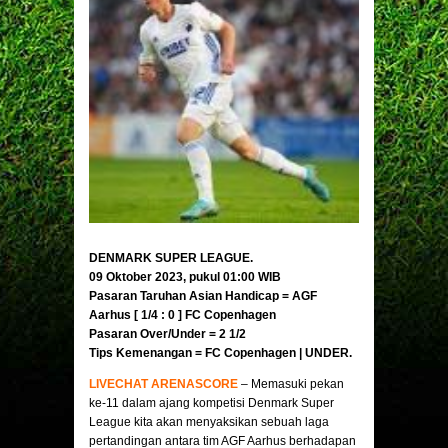
DENMARK SUPER LEAGUE.
09 Oktober 2023, pukul 01:00 WIB
Pasaran Taruhan Asian Handicap = AGF
Aarhus [ 1/4 : 0 ]
FC Copenhagen
Pasaran Over/Under = 2 1/2
Tips Kemenangan =
FC Copenhagen
| UNDER.
LIVECHAT ARENASCORE
– Memasuki pekan
ke-11 dalam ajang kompetisi Denmark Super
League kita akan menyaksikan sebuah laga
pertandingan antara tim AGF Aarhus berhadapan