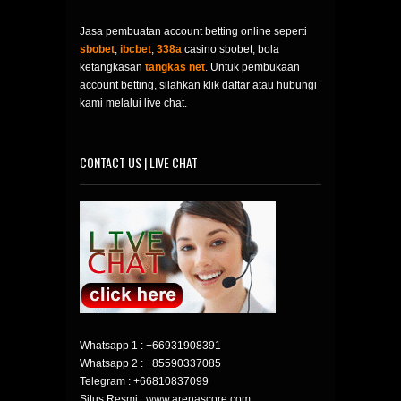
Jasa pembuatan account betting online seperti
sbobet
,
ibcbet
,
338a
casino sbobet, bola
ketangkasan
tangkas net
. Untuk pembukaan
account betting, silahkan klik daftar atau hubungi
kami melalui live chat.
CONTACT US | LIVE CHAT
Whatsapp 1 :
+66931908391
Whatsapp 2 :
+85590337085
Telegram :
+66810837099
Situs Resmi : www.arenascore.com