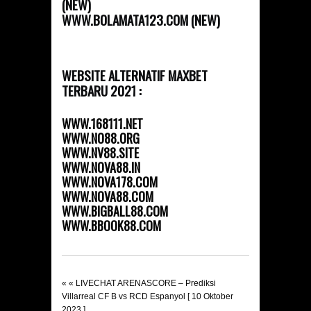
(NEW)
WWW.BOLAMATA123.COM (NEW)
WEBSITE ALTERNATIF MAXBET
TERBARU 2021 :
WWW.168111.NET
WWW.NO88.ORG
WWW.NV88.SITE
WWW.NOVA88.IN
WWW.NOVA178.COM
WWW.NOVA88.COM
WWW.BIGBALL88.COM
WWW.BBOOK88.COM
« «
LIVECHAT ARENASCORE – Prediksi
Villarreal CF B vs RCD Espanyol [ 10 Oktober
2023 ]