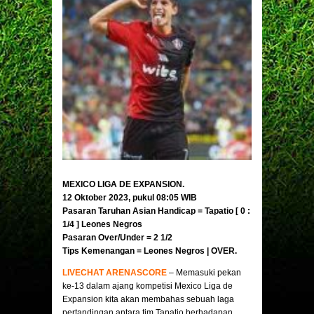
MEXICO LIGA DE EXPANSION.
12 Oktober 2023, pukul 08:05 WIB
Pasaran Taruhan Asian Handicap = Tapatio [ 0 :
1/4 ]
Leones Negros
Pasaran Over/Under = 2 1/2
Tips Kemenangan =
Leones Negros
| OVER.
LIVECHAT ARENASCORE
– Memasuki pekan
ke-13 dalam ajang kompetisi Mexico Liga de
Expansion kita akan membahas sebuah laga
pertandingan antara tim Tapatio berhadapan