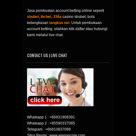
Jasa pembuatan account betting online seperti
sbobet
,
ibcbet
,
338a
casino sbobet, bola
ketangkasan
tangkas net
. Untuk pembukaan
account betting, silahkan klik daftar atau hubungi
kami melalui live chat.
CONTACT US | LIVE CHAT
Whatsapp 1 :
+66931908391
Whatsapp 2 :
+85590337085
Telegram :
+66810837099
Situs Resmi : www.arenascore.com