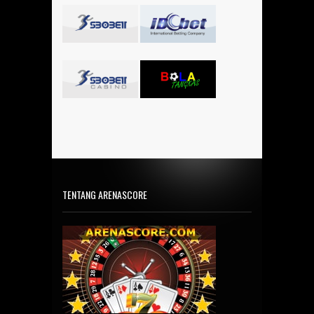
TENTANG ARENASCORE