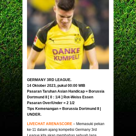
GERMANY 3RD LEAGUE.
14 Oktober 2023, pukul 00:00 WIB
Pasaran Taruhan Asian Handicap = Borussia
Dortmund II [ 0 : 1/4 ]
Rot-Weiss Essen
Pasaran Over/Under = 2 1/2
Tips Kemenangan = Borussia Dortmund II |
UNDER.
LIVECHAT ARENASCORE
– Memasuki pekan
ke-11 dalam ajang kompetisi Germany 3rd
League kita akan membahas sebuah laga