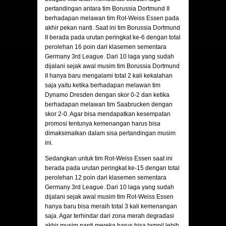
pertandingan antara tim Borussia Dortmund II
berhadapan melawan tim Rot-Weiss Essen pada
akhir pekan nanti. Saat ini tim Borussia Dortmund
II berada pada urutan peringkat ke-6 dengan total
perolehan 16 poin dari klasemen sementara
Germany 3rd League. Dari 10 laga yang sudah
dijalani sejak awal musim tim Borussia Dortmund
II hanya baru mengalami total 2 kali kekalahan
saja yaitu ketika berhadapan melawan tim
Dynamo Dresden dengan skor 0-2 dan ketika
berhadapan melawan tim Saabrucken dengan
skor 2-0. Agar bisa mendapatkan kesempatan
promosi tentunya kemenangan harus bisa
dimaksimalkan dalam sisa pertandingan musim
ini.
Sedangkan untuk tim Rot-Weiss Essen saat ini
berada pada urutan peringkat ke-15 dengan total
perolehan 12 poin dari klasemen sementara
Germany 3rd League. Dari 10 laga yang sudah
dijalani sejak awal musim tim Rot-Weiss Essen
hanya baru bisa meraih total 3 kali kemenangan
saja. Agar terhindar dari zona merah degradasi
akhir musim nanti mereka harus bisa tampil lebih