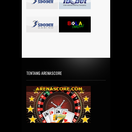
TENTANG ARENASCORE