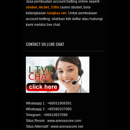
Jasa pembuatan account betting online seperti
sbobet
,
ibcbet
,
338a
casino sbobet, bola
ketangkasan
tangkas net
. Untuk pembukaan
account betting, silahkan klik daftar atau hubungi
kami melalui live chat.
CONTACT US | LIVE CHAT
Whatsapp 1 :
+66931908391
Whatsapp 2 :
+85590337085
Telegram :
+66810837099
Situs Resmi : www.arenascore.com
Situs Alternatif : www.arenascore.net