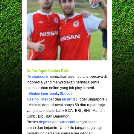
Daftar Agen Sbobet Bola
–
Arenascore
merupakan agen bola terpercaya di
Indonesia yang menyediakan berbagai jenis
akun taruhan online yang fair play seperti
:
SbobetSportbook
,
Sbobet
Casin
o
,
M
axbet
dan
inc
a
r4d
( Togel Singapore )
. Minimal deposit awal hanya 50 ribu rupiah saja
yang bisa melalui bank BCA , BRI , BNI , Mandiri ,
Cimb , Bjb , dan Danamon .
Proses
deposit
dan
wi
t
hdraw
sangat cepat ,
aman dan terjamin . Untuk itu jangan ragu lagi
bergabung bersama arenascore dengan