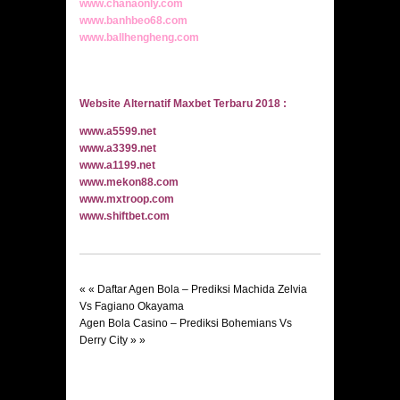
www.chanaonly.com
www.banhbeo68.com
www.ballhengheng.com
Website Alternatif Maxbet Terbaru 2018 :
www.a5599.net
www.a3399.net
www.a1199.net
www.mekon88.com
www.mxtroop.com
www.shiftbet.com
« «
Daftar Agen Bola – Prediksi Machida Zelvia
Vs Fagiano Okayama
Agen Bola Casino – Prediksi Bohemians Vs
Derry City
» »