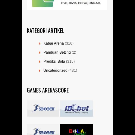
KATEGORI ARTIKEL
Kabar Arena
(316)
Panduan Betting
(2)
Prediksi Bola
(315)
Uncategorized
(431)
GAMES ARENASCORE