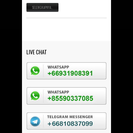
SELENGKAPNYA..
LIVE CHAT