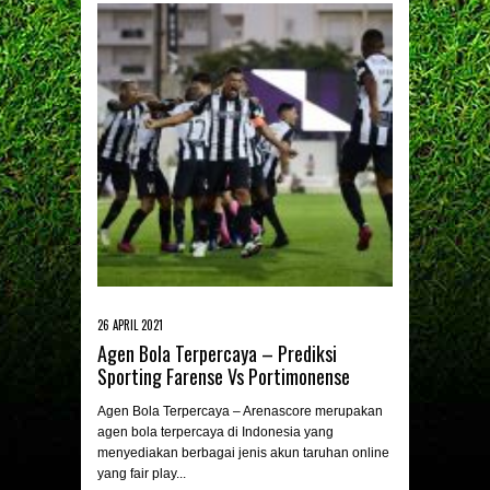
26 APRIL 2021
Agen Bola Terpercaya – Prediksi
Sporting Farense Vs Portimonense
Agen Bola Terpercaya – Arenascore merupakan
agen bola terpercaya di Indonesia yang
menyediakan berbagai jenis akun taruhan online
yang fair play...