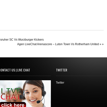
lsruher SC Vs Wurzburger Kickers
Agen LiveChat Arenascore – Luton Town Vs Rotherham United
» »
ONTACT US | LIVE CHAT
TWITTER
Twitter