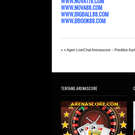
WWW.NOVA178.COM
WWW.NOVA88.COM
WWW.BIGBALL88.COM
WWW.BBOOK88.COM
« «
Agen LiveChat Arenascore – Prediksi Kar
TENTANG ARENASCORE
C