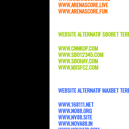
WWW.ARENASCORE.LIVE
WWW.ARENASCORE.FUN
WEBSITE ALTERNATIF SBOBET TER
WWW.CNNKOP.COM
WWW.SBO12345.COM
WWW.SBOHAY.COM
WWW.MXSFCZ.COM
WEBSITE ALTERNATIF MAXBET TER
WWW.168111.NET
WWW.NO88.ORG
WWW.NV88.SITE
WWW.NOVA88.IN