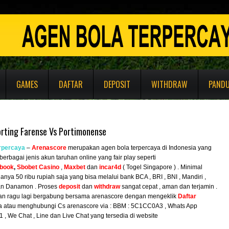
GAMES
DAFTAR
DEPOSIT
WITHDRAW
PAND
orting Farense Vs Portimonense
rpercaya
–
Arenasco
r
e
merupakan agen bola terpercaya di Indonesia yang
rbagai jenis akun taruhan online yang fair play seperti
tbook
,
Sbobet Casin
o
,
M
axbet
dan
inc
a
r4d
( Togel Singapore ) . Minimal
anya 50 ribu rupiah saja yang bisa melalui bank BCA , BRI , BNI , Mandiri ,
dan Danamon . Proses
deposit
dan
wi
t
hdraw
sangat cepat , aman dan terjamin .
gan ragu lagi bergabung bersama arenascore dengan mengeklik
Daftar
a atau menghubungi Cs arenascore via : BBM : 5C1CC0A3 , Whats App
, We Chat , Line dan Live Chat yang tersedia di website