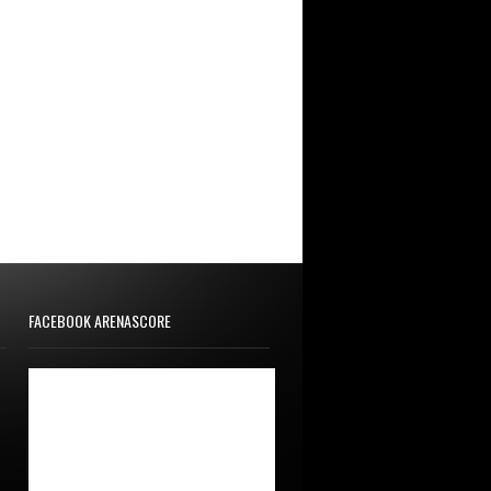
FACEBOOK ARENASCORE