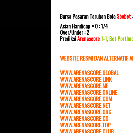
Bursa Pasaran Taruhan Bola
Sbobet
Asian Handicap = 0 : 1/4
Over/Under : 2
Prediksi
Arenascore
1-1, Bet Portim
WEBSITE RESMI DAN ALTERNATIF A
WWW.ARENASCORE.GLOBAL
WWW.ARENASCORE.LINK
WWW.ARENASCORE.ME
WWW.ARENASCORE.ONLINE
WWW.ARENASCORE.COM
WWW.ARENASCORE.NET
WWW.ARENASCORE.ORG
WWW.ARENASCORE.CO
WWW.ARENASCORE.TOP
WWW.ARENASCORE.CLUB