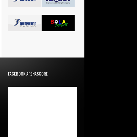
FACEBOOK ARENASCORE