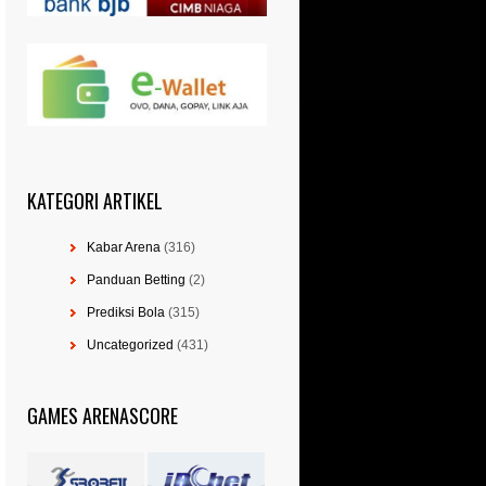
KATEGORI ARTIKEL
Kabar Arena
(316)
Panduan Betting
(2)
Prediksi Bola
(315)
Uncategorized
(431)
GAMES ARENASCORE