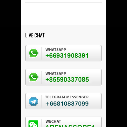
LIVE CHAT