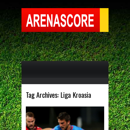
Tag Archives:
Liga Kroasia