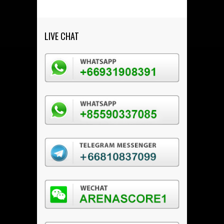
LIVE CHAT