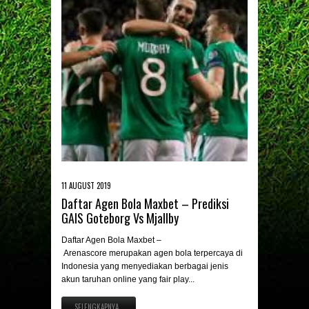
11 AUGUST 2019
Daftar Agen Bola Maxbet – Prediksi
GAIS Goteborg Vs Mjallby
Daftar Agen Bola Maxbet –
Arenascore merupakan agen bola terpercaya di
Indonesia yang menyediakan berbagai jenis
akun taruhan online yang fair play...
SELENGKAPNYA..