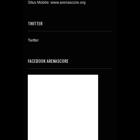
Situs Mobile: www.arenascore.org
TWITTER
Twitter
FACEBOOK ARENASCORE