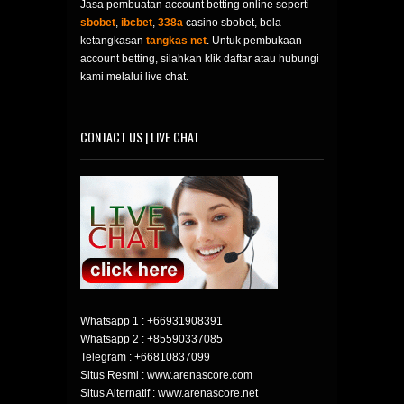
Jasa pembuatan account betting online seperti
sbobet
,
ibcbet
,
338a
casino sbobet, bola
ketangkasan
tangkas net
. Untuk pembukaan
account betting, silahkan klik daftar atau hubungi
kami melalui live chat.
CONTACT US | LIVE CHAT
Whatsapp 1 :
+66931908391
Whatsapp 2 :
+85590337085
Telegram :
+66810837099
Situs Resmi : www.arenascore.com
Situs Alternatif : www.arenascore.net