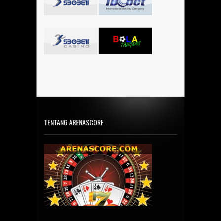
TENTANG ARENASCORE