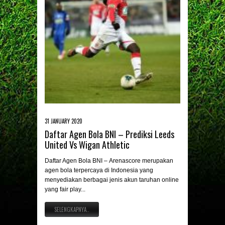
31 JANUARY 2020
Daftar Agen Bola BNI – Prediksi Leeds
United Vs Wigan Athletic
Daftar Agen Bola BNI – Arenascore merupakan
agen bola terpercaya di Indonesia yang
menyediakan berbagai jenis akun taruhan online
yang fair play...
SELENGKAPNYA..