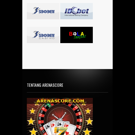
TENTANG ARENASCORE