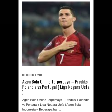
09 OCTOBER 2018
Agen Bola Online Terpercaya – Prediksi
Polandia vs Portugal ( Liga Negara Uefa
)
Agen Bola Online Terpercaya – Prediksi Polandia
vs Portugal ( Liga Negara Uefa ) Agen Bola
Indonesia – Beberapa hari...