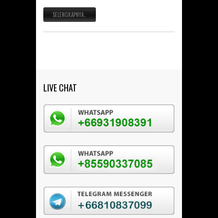
SELENGKAPNYA..
LIVE CHAT