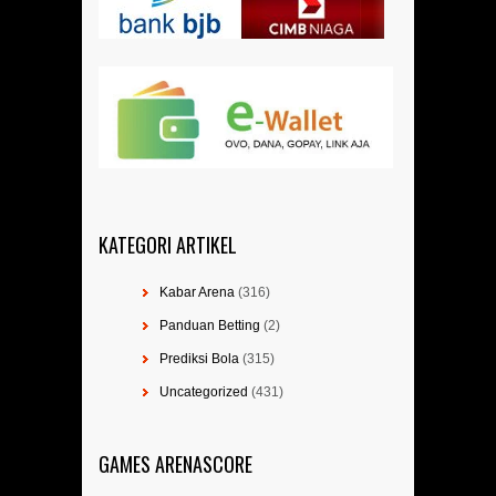
KATEGORI ARTIKEL
Kabar Arena
(316)
Panduan Betting
(2)
Prediksi Bola
(315)
Uncategorized
(431)
GAMES ARENASCORE