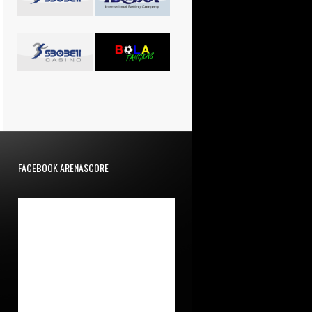
FACEBOOK ARENASCORE