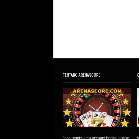
TENTANG ARENASCORE
C
Jasa pembuatan account betting online