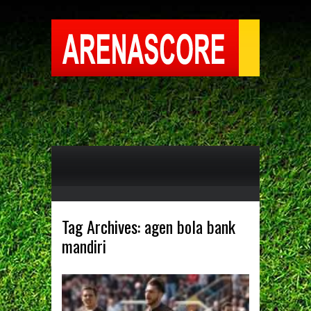
Tag Archives:
agen bola bank
mandiri