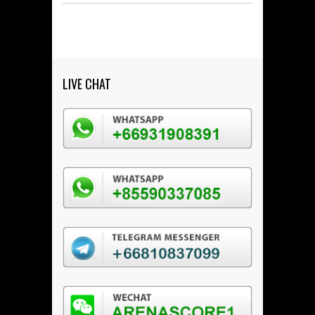
LIVE CHAT