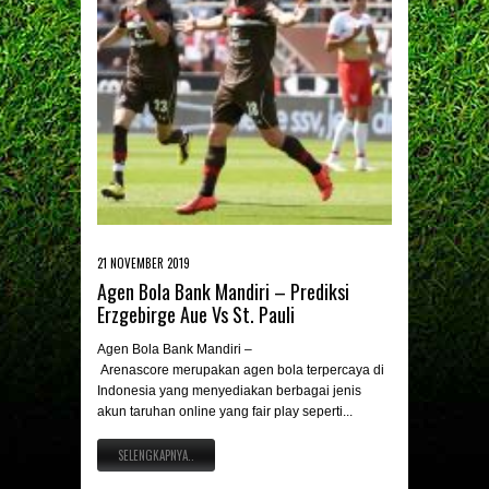
21 NOVEMBER 2019
Agen Bola Bank Mandiri – Prediksi
Erzgebirge Aue Vs St. Pauli
Agen Bola Bank Mandiri –
Arenascore merupakan agen bola terpercaya di
Indonesia yang menyediakan berbagai jenis
akun taruhan online yang fair play seperti...
SELENGKAPNYA..