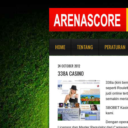
HOME
TENTANG
PERATURAN
24 OCTOBER 2012
338A CASINO
338a (kini b
seperti Roulet
judi online t
semakin meria
SBOBET Kasino
kami.
Dengan operas
Licensor dan Master Regulator dari Cagayan 