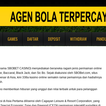
GAMES
DAFTAR
DEPOSIT
WITHDRAW
PAND
ernama SBOBET CASINO) menyediakan beraneka ragam jenis permainan online
te, Baccarat, Black Jack, dan Sic Bo. Sejak diakuisisi oleh SBOBet.com, situs
erbesar di Asia, kini 338a kasino online semakin ramai pemainnya dan hadiahnya
h.
 memberikan hiburan yang unggul dan nilai terbaik untuk para pelanggan
i di Asia Pertama dilisensi oleh Cagayan Leisure & Resort Corporation, yang
Special Economic Zone dan Freeport (CEZA) permainan interaktif yurisdiksi di