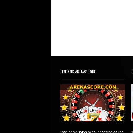
TENTANG ARENASCORE
C
Jasa pembuatan account betting online