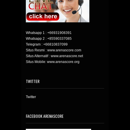
Whatsapp 1 :
+66931908391
Whatsapp 2 :
+85590337085
Telegram :
+66810837099
Situs Resmi : www.arenascore.com
Situs Alternatif : www.arenascore.net
Situs Mobile: www.arenascore.org
TWITTER
Twitter
FACEBOOK ARENASCORE