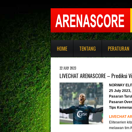
HOME
TENTANG
PERATURAN
22 JULY 2023
LIVECHAT ARENASCORE – Prediksi Vik
NORWAY ELI
25 July 2023,
Pasaran Taruh
Pasaran Over
Tips Kemenan
LIVECHAT 
Eliteserien k
melawan tim Aa