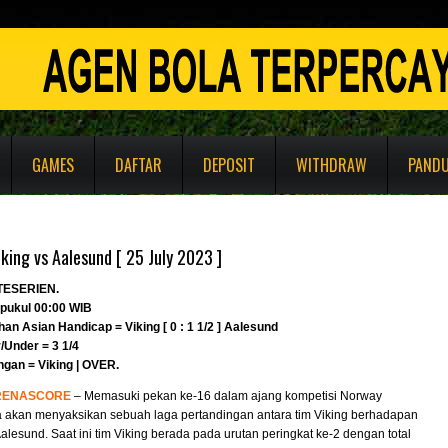
GAMES
DAFTAR
DEPOSIT
WITHDRAW
PAND
ing vs Aalesund [ 25 July 2023 ]
TESERIEN.
 pukul 00:00 WIB
an Asian Handicap = Viking [ 0 : 1 1/2 ]
Aalesund
/Under = 3 1/4
gan = Viking | OVER.
ARENASCORE
– Memasuki pekan ke-16 dalam ajang kompetisi Norway
ita akan menyaksikan sebuah laga pertandingan antara tim Viking berhadapan
lesund. Saat ini tim Viking berada pada urutan peringkat ke-2 dengan total