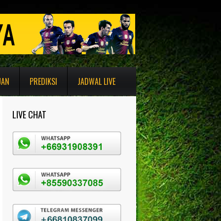
UAN
PREDIKSI
JADWAL LIVE
LIVE CHAT