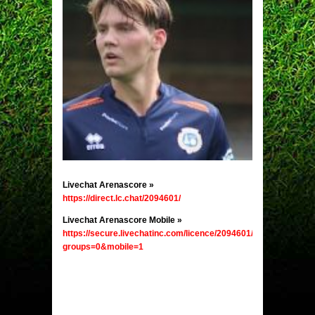
Livechat Arenascore
»
https://direct.lc.chat/2094601/
Livechat Arenascore Mobile
»
https://secure.livechatinc.com/licence/2094601/v2/open_chat.c
groups=0&mobile=1