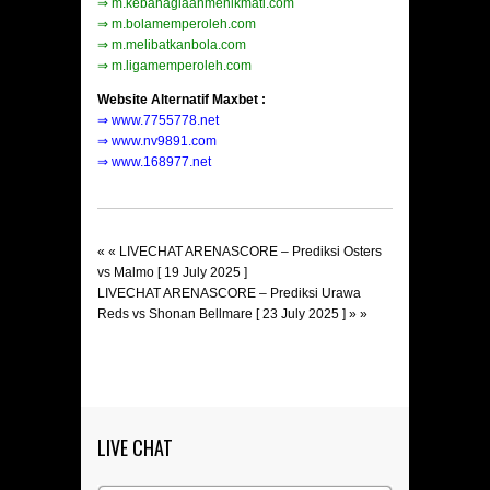
⇒
m.kebahagiaanmenikmati.com
⇒
m.bolamemperoleh.com
⇒
m.melibatkanbola.com
⇒
m.ligamemperoleh.com
Website Alternatif Maxbet :
⇒
www.7755778.net
⇒
www.nv9891.com
⇒
www.168977.net
« «
LIVECHAT ARENASCORE – Prediksi Osters
vs Malmo [ 19 July 2025 ]
LIVECHAT ARENASCORE – Prediksi Urawa
Reds vs Shonan Bellmare [ 23 July 2025 ]
» »
LIVE CHAT