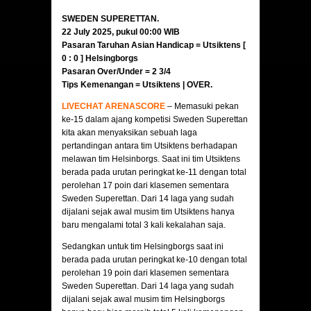
SWEDEN SUPERETTAN.
22 July 2025, pukul 00:00 WIB
Pasaran Taruhan Asian Handicap = Utsiktens [
0 : 0 ]
Helsingborgs
Pasaran Over/Under = 2 3/4
Tips Kemenangan =
Utsiktens
| OVER
.
LIVECHAT ARENASCORE
– Memasuki pekan
ke-15 dalam ajang kompetisi Sweden Superettan
kita akan menyaksikan sebuah laga
pertandingan antara tim Utsiktens berhadapan
melawan tim Helsinborgs. Saat ini tim Utsiktens
berada pada urutan peringkat ke-11 dengan total
perolehan 17 poin dari klasemen sementara
Sweden Superettan. Dari 14 laga yang sudah
dijalani sejak awal musim tim Utsiktens hanya
baru mengalami total 3 kali kekalahan saja.
Sedangkan untuk tim Helsingborgs saat ini
berada pada urutan peringkat ke-10 dengan total
perolehan 19 poin dari klasemen sementara
Sweden Superettan. Dari 14 laga yang sudah
dijalani sejak awal musim tim Helsingborgs