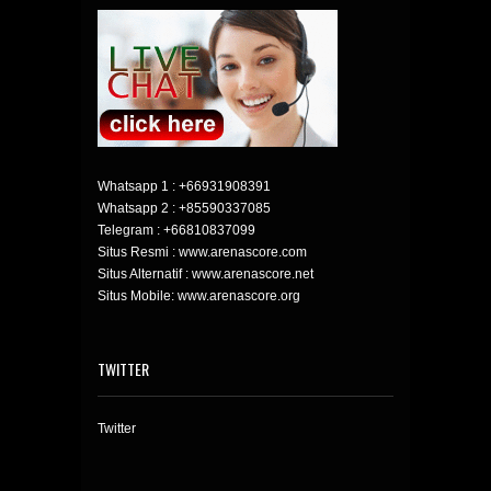
Whatsapp 1 :
+66931908391
Whatsapp 2 :
+85590337085
Telegram :
+66810837099
Situs Resmi : www.arenascore.com
Situs Alternatif : www.arenascore.net
Situs Mobile: www.arenascore.org
TWITTER
Twitter