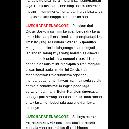
hanya baru bisa meraih total 5 kali kemenangan
saja. Untuk bisa terus bersaing dalam klasemen
musim ini tentunya kemenangan harus bisa terus
dimaksimalkan hingga akhir musim nanti.
LIVECHAT ARENASCORE
– Pasukan dari
Orovic Bosko musim ini kembali berusaha keras
untuk bisa tampil maksimal saat menghadapi tim
tim kuat yang ada dalam Sweden Superettan.
Menghadapi tim Helsingborgs akan menjadi
tantangan selanjutnya yang harus bisa dilewati
dengan baik untuk bisa mengejar posisi tim
papan atas musim ini. Meskipun bukan menjadi
lawan berat pada musim ini Orovic tetap
mengingatkan tim asuhannya agar tidak
menganggap remeh lawan mainnya serta selalu
bermain semaksimal mungkin pada laga
pertandingan nanti. Bohm Karlakan dipercaya
sebagai juru serang andalan dari tim tuan rumah
untuk bisa membobol jala gawang dari lawan
mainnya.
LIVECHAT ARENASCORE
– Sulitnya meraih
kemenangan pada musim ini masih menjadi
kendala yang belum bisa diatasi hingga