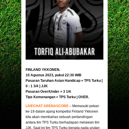
FINLAND YKKONEN.
10 Agustus 2023, pukul 22:30 WIB
Pasaran Taruhan Asian Handicap = TPS Turku [
0 : 1 3/4 ]
JJK
Pasaran Over/Under = 3 1/4
Tips Kemenangan = TPS Turku | OVER.
LIVECHAT ARENASCORE
– Memasuki pekan
ke-19 dalam ajang kompetisi Finland Ykkonen
kita akan membahas sebuah pertandingan
antara tim TPS Turku berhadapan melawan tim
JJK. Saat ini tim TPS Turku berada pada urutan