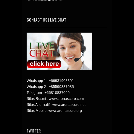
CONTACT US | LIVE CHAT
Whatsapp 1 :
+66931908391
Whatsapp 2 :
+85590337085
Telegram :
+66810837099
Situs Resmi : www.arenascore.com
Situs Alternatif : www.arenascore.net
Situs Mobile: www.arenascore.org
TWITTER