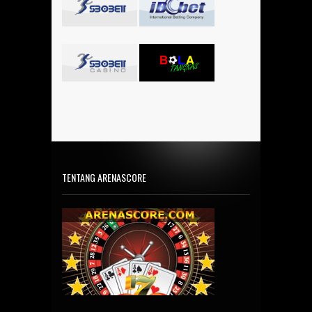
TENTANG ARENASCORE