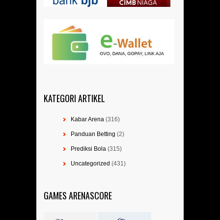
KATEGORI ARTIKEL
Kabar Arena
(316)
Panduan Betting
(2)
Prediksi Bola
(315)
Uncategorized
(431)
GAMES ARENASCORE