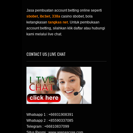
Jasa pembuatan account betting online seperti
sbobet
,
ibcbet
,
338a
casino sbobet, bola
ketangkasan
tangkas net
. Untuk pembukaan
account betting, silahkan klik daftar atau hubungi
kami melalui live chat.
CONTACT US | LIVE CHAT
Whatsapp 1 :
+66931908391
Whatsapp 2 :
+85590337085
Telegram :
+66810837099
Situs Resmi : www.arenascore.com