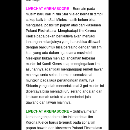
LIVECHAT ARENASCORE
– Bermain pada
musim baru kali ini tim Stal Mielec berhasil tampil
cukup baik tim Stal Mielec masih belum bisa
menguasai posisi tim papan atas dari klasemen
Poland Ekstraklasa. Menghadapi tim Korona
Kielce pada pekan berikutnya akan menjadi
tantangan selanjutnya yang harus bisa dilewati
dengan baik untuk bisa bersaing dengan tim tim
kuat yang ada dalam liga utama musim ini.
Meskipun bukan menjadi ancaman terbesar
musim ini Kamil Kiereś tetap mengingatkan tim
asuhannya agar tidak menganggap remeh lawan
mainnya serta selalu bermain semaksimal
mungkin pada laga pertandingan nanti. Ilya
Shkurin yang telah mencetak total 3 gol musim ini
dipercaya bisa menjadi juru serang andalan dari
tim tuan rumah untuk bisa membobol jala
gawang dari lawan mainnya.
LIVECHAT ARENASCORE
– Sulitnya meraih
kemenangan pada musim ini membuat tim
Korona Kielce harus terpuruk pada zona tim
papan bawah dari klasemen Poland Ekstraklasa.