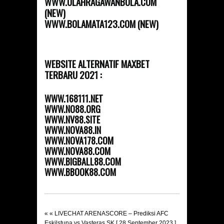
WWW.OLAHRAGAWANBOLA.COM
(NEW)
WWW.BOLAMATA123.COM (NEW)
WEBSITE ALTERNATIF MAXBET
TERBARU 2021 :
WWW.168111.NET
WWW.NO88.ORG
WWW.NV88.SITE
WWW.NOVA88.IN
WWW.NOVA178.COM
WWW.NOVA88.COM
WWW.BIGBALL88.COM
WWW.BBOOK88.COM
« «
LIVECHAT ARENASCORE – Prediksi AFC
Eskilstuna vs Vasteras SK [ 28 September 2023 ]