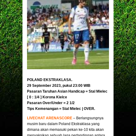
POLAND EKSTRAKLASA.
29 September 2023, pukul 23:00 WIB
Pasaran Taruhan Asian Handicap = Stal Mielec
[ 0 : 1/4 ]
Korona Kielce
Pasaran Over/Under = 2 1/2
Tips Kemenangan = Stal Mielec | OVER.
LIVECHAT ARENASCORE
– Berlangsungnya
musim baru dalam Poland Ekstraklasa yang
dimana akan memasuki pekan ke-10 kita akan
menyaksikan sebuah laga pertandingan antara