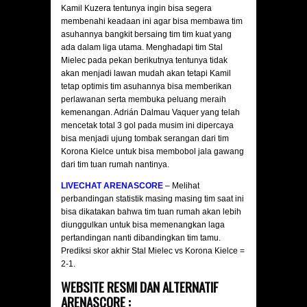
Kamil Kuzera tentunya ingin bisa segera
membenahi keadaan ini agar bisa membawa tim
asuhannya bangkit bersaing tim tim kuat yang
ada dalam liga utama. Menghadapi tim Stal
Mielec pada pekan berikutnya tentunya tidak
akan menjadi lawan mudah akan tetapi Kamil
tetap optimis tim asuhannya bisa memberikan
perlawanan serta membuka peluang meraih
kemenangan. Adrián Dalmau Vaquer yang telah
mencetak total 3 gol pada musim ini dipercaya
bisa menjadi ujung tombak serangan dari tim
Korona Kielce untuk bisa membobol jala gawang
dari tim tuan rumah nantinya.
LIVECHAT ARENASCORE
– Melihat
perbandingan statistik masing masing tim saat ini
bisa dikatakan bahwa tim tuan rumah akan lebih
diunggulkan untuk bisa memenangkan laga
pertandingan nanti dibandingkan tim tamu.
Prediksi skor akhir Stal Mielec vs Korona Kielce =
2-1.
WEBSITE RESMI DAN ALTERNATIF
ARENASCORE :