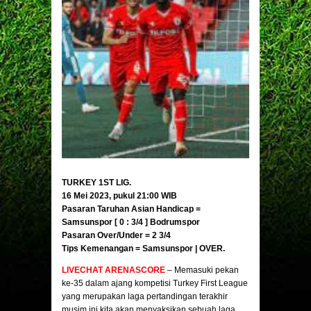
TURKEY 1ST LIG.
16 Mei 2023, pukul 21:00 WIB
Pasaran Taruhan Asian Handicap =
Samsunspor [ 0 : 3/4 ] Bodrumspor
Pasaran Over/Under = 2 3/4
Tips Kemenangan = Samsunspor | OVER.
LIVECHAT ARENASCORE
– Memasuki pekan
ke-35 dalam ajang kompetisi Turkey First League
yang merupakan laga pertandingan terakhir
musim ini kita akan menyaksikan sebuah laga