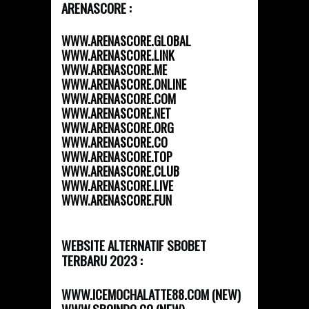
ARENASCORE :
WWW.ARENASCORE.GLOBAL
WWW.ARENASCORE.LINK
WWW.ARENASCORE.ME
WWW.ARENASCORE.ONLINE
WWW.ARENASCORE.COM
WWW.ARENASCORE.NET
WWW.ARENASCORE.ORG
WWW.ARENASCORE.CO
WWW.ARENASCORE.TOP
WWW.ARENASCORE.CLUB
WWW.ARENASCORE.LIVE
WWW.ARENASCORE.FUN
WEBSITE ALTERNATIF SBOBET
TERBARU 2023 :
WWW.ICEMOCHALATTE88.COM (NEW)