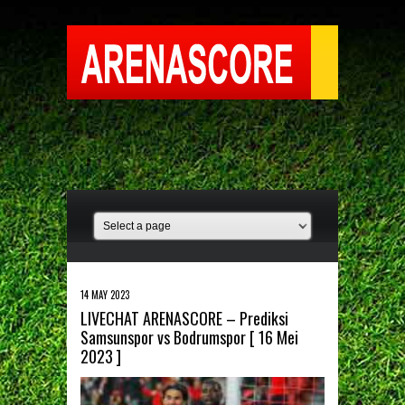
14 MAY 2023
LIVECHAT ARENASCORE – Prediksi
Samsunspor vs Bodrumspor [ 16 Mei
2023 ]