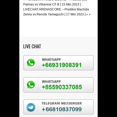
Palmas vs Villarreal CF B [ 15 Mei 2023 ]
LIVECHAT ARENASCORE – Prediksi Machida
Zelvia vs Renofa Yamaguchi [ 17 Mei 2023 ]
» »
LIVE CHAT