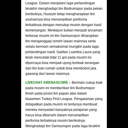
League. Dalam menjalani laga pertandingan
terakhir menghadapi tim Bodrumspor pada pekan
berikutnya, Huseyin tetap mengharapkan tim
asuhannya bisa menampilkan performa
terbaiknya dengan menutup musim dengan hasil
kemenangan. Meskipun bukan menjadi ancaman
terbesar musim ini tim Samsunspor diharapkan
tim menganggap remeh lawan mainnya serta
selalu bermain semaksimal mungkin pada laga
pertandingan nanti. Gaëtan Loamba Laura yang
telah mencetak total 11 gol pada musim ini
dipercaya bisa menjadi ujung tombak serangan
dari tim tuan rumah untuk bisa membobol jala
gawang dari lawan mainnya.
LIVECHAT ARENASCORE
– Bermain cukup baik
pada musim ini memberikan tim Bodrumspor
finish pada posisi tim papan atas dalam
klasemen Turkey First League. Pengalaman yang
didapatkan pada musim ini tentunya membuat
mereka menyadari banyaknya pelajaran yang
harus bisa dibenahi dalam menampilkan
performa terbaiknya musim berikutnya.
Menghadapi tim Samsunspor pada laga terakhir