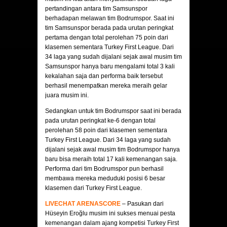
pertandingan antara tim Samsunspor
berhadapan melawan tim Bodrumspor. Saat ini
tim Samsunspor berada pada urutan peringkat
pertama dengan total perolehan 75 poin dari
klasemen sementara Turkey First League. Dari
34 laga yang sudah dijalani sejak awal musim tim
Samsunspor hanya baru mengalami total 3 kali
kekalahan saja dan performa baik tersebut
berhasil menempatkan mereka meraih gelar
juara musim ini.
Sedangkan untuk tim Bodrumspor saat ini berada
pada urutan peringkat ke-6 dengan total
perolehan 58 poin dari klasemen sementara
Turkey First League. Dari 34 laga yang sudah
dijalani sejak awal musim tim Bodrumspor hanya
baru bisa meraih total 17 kali kemenangan saja.
Performa dari tim Bodrumspor pun berhasil
membawa mereka meduduki posisi 6 besar
klasemen dari Turkey First League.
LIVECHAT ARENASCORE
– Pasukan dari
Hüseyin Eroğlu musim ini sukses menuai pesta
kemenangan dalam ajang kompetisi Turkey First