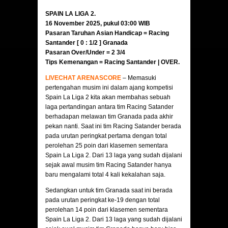
SPAIN LA LIGA 2.
16 November 2025, pukul 03:00 WIB
Pasaran Taruhan Asian Handicap = Racing
Santander [ 0 : 1/2 ]
Granada
Pasaran Over/Under = 2 3/4
Tips Kemenangan = Racing Santander | OVER
.
LIVECHAT ARENASCORE
– Memasuki
pertengahan musim ini dalam ajang kompetisi
Spain La Liga 2 kita akan membahas sebuah
laga pertandingan antara tim Racing Satander
berhadapan melawan tim Granada pada akhir
pekan nanti. Saat ini tim Racing Satander berada
pada urutan peringkat pertama dengan total
perolehan 25 poin dari klasemen sementara
Spain La Liga 2. Dari 13 laga yang sudah dijalani
sejak awal musim tim Racing Satander hanya
baru mengalami total 4 kali kekalahan saja.
Sedangkan untuk tim Granada saat ini berada
pada urutan peringkat ke-19 dengan total
perolehan 14 poin dari klasemen sementara
Spain La Liga 2. Dari 13 laga yang sudah dijalani