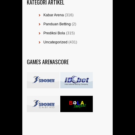
KATEGORI ARTIKEL
Kabar Arena
(316)
Panduan Betting
(2)
Prediksi Bola
(315)
Uncategorized
(431)
GAMES ARENASCORE