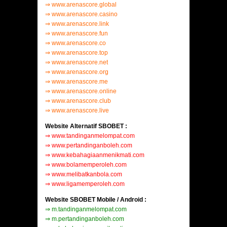
⇒
www.arenascore.global
⇒
www.arenascore.casino
⇒
www.arenascore.link
⇒
www.arenascore.fun
⇒
www.arenascore.co
⇒
www.arenascore.top
⇒
www.arenascore.net
⇒
www.arenascore.org
⇒
www.arenascore.me
⇒
www.arenascore.online
⇒
www.arenascore.club
⇒
www.arenascore.live
Website Alternatif SBOBET :
⇒
www.tandinganmelompat.com
⇒
www.pertandinganboleh.com
⇒
www.kebahagiaanmenikmati.com
⇒
www.bolamemperoleh.com
⇒
www.melibatkanbola.com
⇒
www.ligamemperoleh.com
Website SBOBET Mobile / Android :
⇒
m.tandinganmelompat.com
⇒
m.pertandinganboleh.com