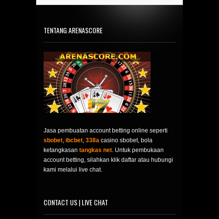
TENTANG ARENASCORE
Jasa pembuatan account betting online seperti
sbobet
,
ibcbet
,
338a
casino sbobet, bola
ketangkasan
tangkas net
. Untuk pembukaan
account betting, silahkan klik daftar atau hubungi
kami melalui live chat.
CONTACT US | LIVE CHAT