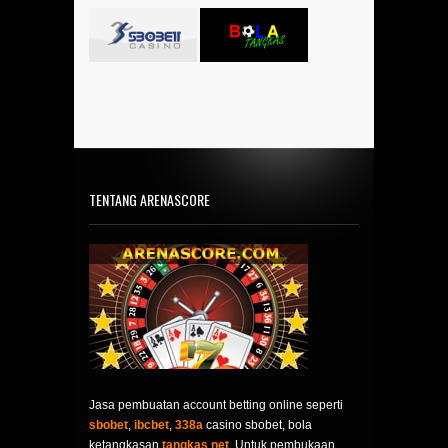
TENTANG ARENASCORE
Jasa pembuatan account betting online seperti
sbobet
,
ibcbet
,
338a
casino sbobet, bola
ketangkasan
tangkas net
. Untuk pembukaan