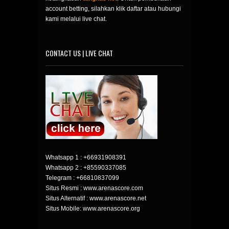
account betting, silahkan klik daftar atau hubungi
kami melalui live chat.
CONTACT US | LIVE CHAT
Whatsapp 1 :
+66931908391
Whatsapp 2 :
+85590337085
Telegram :
+66810837099
Situs Resmi : www.arenascore.com
Situs Alternatif : www.arenascore.net
Situs Mobile: www.arenascore.org