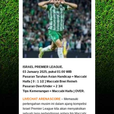
ISRAEL PREMIER LEAGUE.
03 January 2025, pukul 01:00 WIB
Pasaran Taruhan Asian Handicap = Maccabi
Haifa [ 0 : 1 1/2 ]
Maccabi Bnei Reineh
Pasaran Over/Under = 2 3/4
Tips Kemenangan =
Maccabi Haifa
| OVER
.
LIVECHAT ARENASCORE
– Memasuki
pertengahan musim ini dalam ajang kompetisi
Israel Premier League kita akan menyaksikan
sebuah laga pertandingan antara tim Maccabi