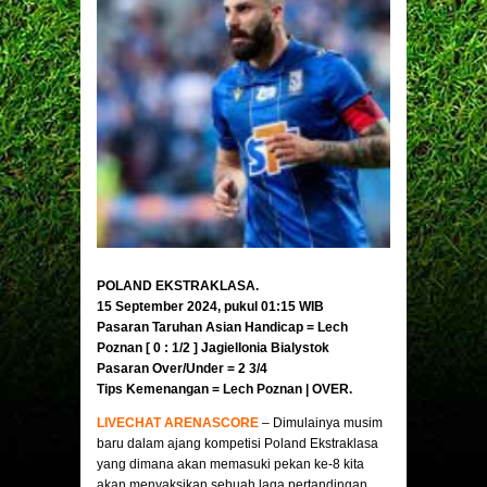
POLAND EKSTRAKLASA.
15 September 2024, pukul 01:15 WIB
Pasaran Taruhan Asian Handicap = Lech
Poznan [ 0 : 1/2 ] Jagiellonia Bialystok
Pasaran Over/Under = 2 3/4
Tips Kemenangan = Lech Poznan | OVER.
LIVECHAT ARENASCORE
– Dimulainya musim
baru dalam ajang kompetisi Poland Ekstraklasa
yang dimana akan memasuki pekan ke-8 kita
akan menyaksikan sebuah laga pertandingan