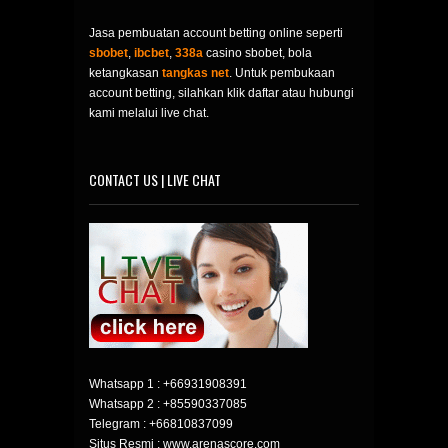
Jasa pembuatan account betting online seperti
sbobet
,
ibcbet
,
338a
casino sbobet, bola
ketangkasan
tangkas net
. Untuk pembukaan
account betting, silahkan klik daftar atau hubungi
kami melalui live chat.
CONTACT US | LIVE CHAT
Whatsapp 1 :
+66931908391
Whatsapp 2 :
+85590337085
Telegram :
+66810837099
Situs Resmi : www.arenascore.com