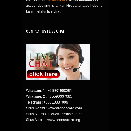
account betting, silahkan klik daftar atau hubungi
kami melalui live chat.
CONTACT US | LIVE CHAT
Whatsapp 1 :
+66931908391
Whatsapp 2 :
+85590337085
Telegram :
+66810837099
Situs Resmi : www.arenascore.com
Situs Alternatif : www.arenascore.net
Situs Mobile: www.arenascore.org