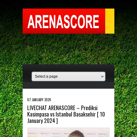
07 JANUARY 2024
LIVECHAT ARENASCORE – Prediksi
Kasimpasa vs Istanbul Basaksehir [ 10
January 2024 ]