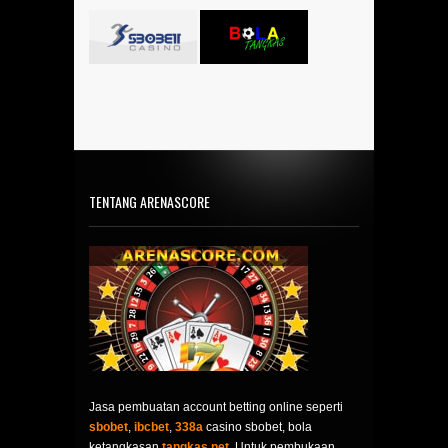
TENTANG ARENASCORE
Jasa pembuatan account betting online seperti
sbobet
,
ibcbet
,
338a
casino sbobet, bola
ketangkasan
tangkas net
. Untuk pembukaan