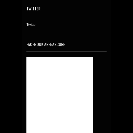
TWITTER
Twitter
FACEBOOK ARENASCORE