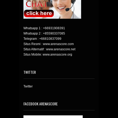
Whatsapp 1 :
+66931908391
Whatsapp 2 :
+85590337085
Telegram :
+66810837099
Situs Resmi : www.arenascore.com
Situs Alternatif : www.arenascore.net
Situs Mobile: www.arenascore.org
TWITTER
Twitter
FACEBOOK ARENASCORE