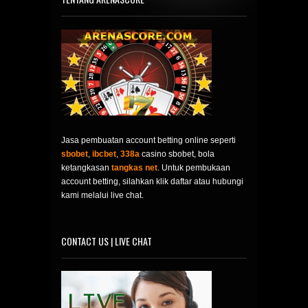
Jasa pembuatan account betting online seperti
sbobet
,
ibcbet
,
338a
casino sbobet, bola
ketangkasan
tangkas net
. Untuk pembukaan
account betting, silahkan klik daftar atau hubungi
kami melalui live chat.
CONTACT US | LIVE CHAT