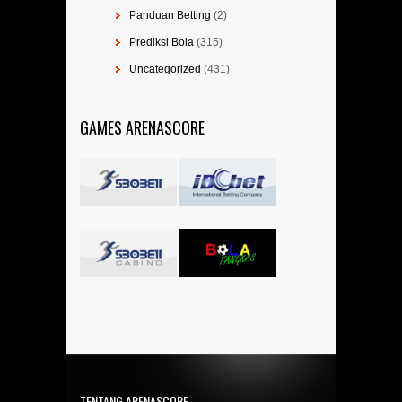
Panduan Betting
(2)
Prediksi Bola
(315)
Uncategorized
(431)
GAMES ARENASCORE
TENTANG ARENASCORE