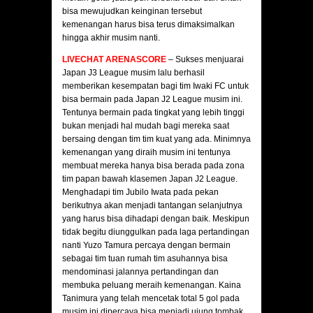
bisa mewujudkan keinginan tersebut
kemenangan harus bisa terus dimaksimalkan
hingga akhir musim nanti.
LIVECHAT ARENASCORE
– Sukses menjuarai
Japan J3 League musim lalu berhasil
memberikan kesempatan bagi tim Iwaki FC untuk
bisa bermain pada Japan J2 League musim ini.
Tentunya bermain pada tingkat yang lebih tinggi
bukan menjadi hal mudah bagi mereka saat
bersaing dengan tim tim kuat yang ada. Minimnya
kemenangan yang diraih musim ini tentunya
membuat mereka hanya bisa berada pada zona
tim papan bawah klasemen Japan J2 League.
Menghadapi tim Jubilo Iwata pada pekan
berikutnya akan menjadi tantangan selanjutnya
yang harus bisa dihadapi dengan baik. Meskipun
tidak begitu diunggulkan pada laga pertandingan
nanti Yuzo Tamura percaya dengan bermain
sebagai tim tuan rumah tim asuhannya bisa
mendominasi jalannya pertandingan dan
membuka peluang meraih kemenangan. Kaina
Tanimura yang telah mencetak total 5 gol pada
musim ini dipercaya bisa menjadi ujung tombak