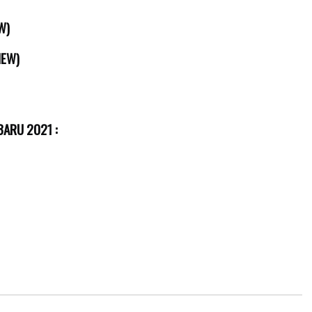
W)
EW)
BARU 2021 :