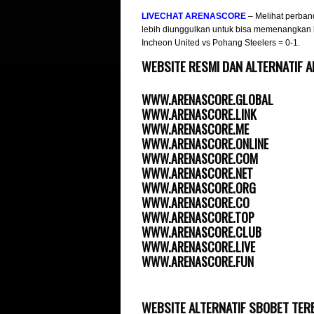
LIVECHAT ARENASCORE
– Melihat perband
lebih diunggulkan untuk bisa memenangkan la
Incheon United vs Pohang Steelers = 0-1.
WEBSITE RESMI DAN ALTERNATIF A
WWW.ARENASCORE.GLOBAL
WWW.ARENASCORE.LINK
WWW.ARENASCORE.ME
WWW.ARENASCORE.ONLINE
WWW.ARENASCORE.COM
WWW.ARENASCORE.NET
WWW.ARENASCORE.ORG
WWW.ARENASCORE.CO
WWW.ARENASCORE.TOP
WWW.ARENASCORE.CLUB
WWW.ARENASCORE.LIVE
WWW.ARENASCORE.FUN
WEBSITE ALTERNATIF SBOBET TER