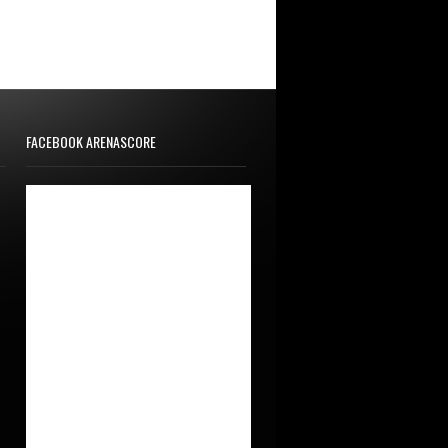
FACEBOOK ARENASCORE