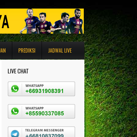
UAN
PREDIKSI
JADWAL LIVE
LIVE CHAT