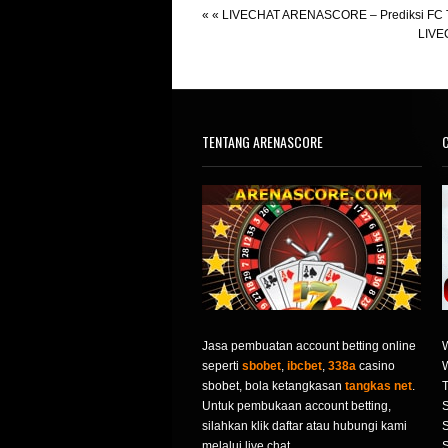
« «
LIVECHAT ARENASCORE – Prediksi FC To
LIVEC
TENTANG ARENASCORE
C
Jasa pembuatan account betting online
seperti
sbobet
,
ibcbet
,
338a
casino
sbobet, bola ketangkasan
tangkas net
.
T
Untuk pembukaan account betting,
S
silahkan klik daftar atau hubungi kami
S
melalui live chat.
S