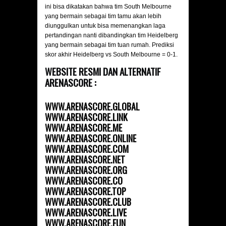
ini bisa dikatakan bahwa tim South Melbourne
yang bermain sebagai tim tamu akan lebih
diunggulkan untuk bisa memenangkan laga
pertandingan nanti dibandingkan tim Heidelberg
yang bermain sebagai tim tuan rumah. Prediksi
skor akhir Heidelberg vs South Melbourne = 0-1.
WEBSITE RESMI DAN ALTERNATIF
ARENASCORE :
WWW.ARENASCORE.GLOBAL
WWW.ARENASCORE.LINK
WWW.ARENASCORE.ME
WWW.ARENASCORE.ONLINE
WWW.ARENASCORE.COM
WWW.ARENASCORE.NET
WWW.ARENASCORE.ORG
WWW.ARENASCORE.CO
WWW.ARENASCORE.TOP
WWW.ARENASCORE.CLUB
WWW.ARENASCORE.LIVE
WWW.ARENASCORE.FUN