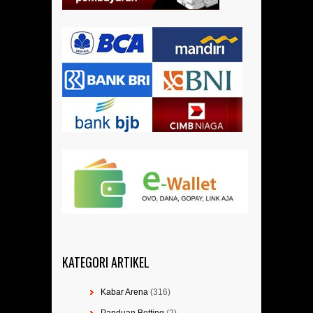
KATEGORI ARTIKEL
Kabar Arena
(316)
Panduan Betting
(2)