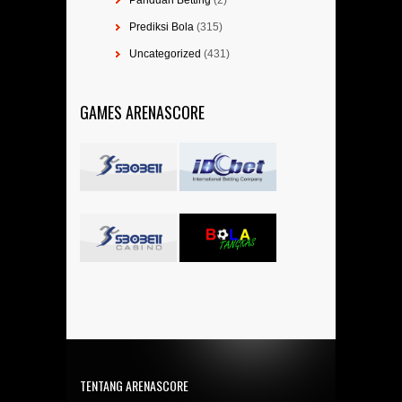
Prediksi Bola
(315)
Uncategorized
(431)
GAMES ARENASCORE
TENTANG ARENASCORE