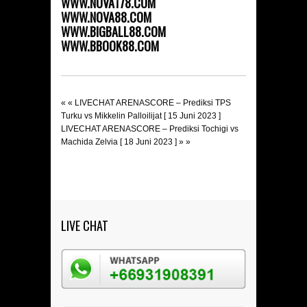
WWW.NOVA178.COM
WWW.NOVA88.COM
WWW.BIGBALL88.COM
WWW.BBOOK88.COM
« «
LIVECHAT ARENASCORE – Prediksi TPS
Turku vs Mikkelin Palloilijat [ 15 Juni 2023 ]
LIVECHAT ARENASCORE – Prediksi Tochigi vs
Machida Zelvia [ 18 Juni 2023 ]
» »
LIVE CHAT