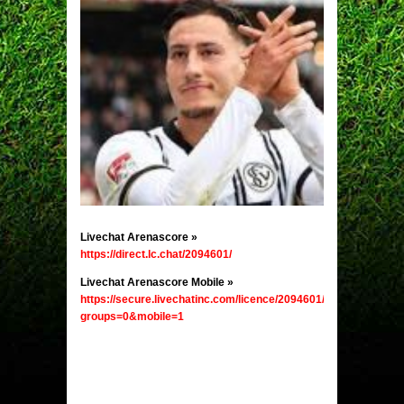
Livechat Arenascore
»
https://direct.lc.chat/2094601/
Livechat Arenascore Mobile
»
https://secure.livechatinc.com/licence/2094601/v2/open_chat.c
groups=0&mobile=1