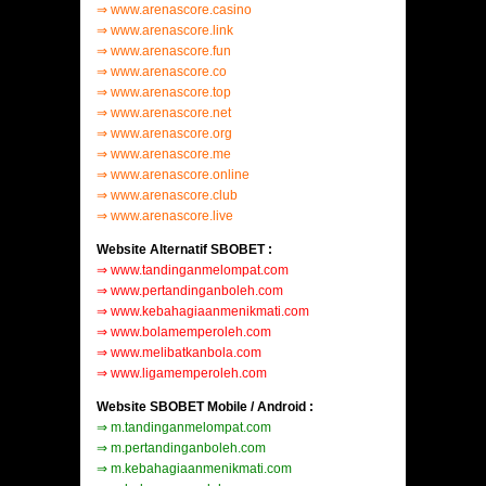
⇒
www.arenascore.casino
⇒
www.arenascore.link
⇒
www.arenascore.fun
⇒
www.arenascore.co
⇒
www.arenascore.top
⇒
www.arenascore.net
⇒
www.arenascore.org
⇒
www.arenascore.me
⇒
www.arenascore.online
⇒
www.arenascore.club
⇒
www.arenascore.live
Website Alternatif SBOBET :
⇒
www.tandinganmelompat.com
⇒
www.pertandinganboleh.com
⇒
www.kebahagiaanmenikmati.com
⇒
www.bolamemperoleh.com
⇒
www.melibatkanbola.com
⇒
www.ligamemperoleh.com
Website SBOBET Mobile / Android :
⇒
m.tandinganmelompat.com
⇒
m.pertandinganboleh.com
⇒
m.kebahagiaanmenikmati.com