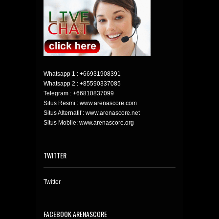
Whatsapp 1 :
+66931908391
Whatsapp 2 :
+85590337085
Telegram :
+66810837099
Situs Resmi : www.arenascore.com
Situs Alternatif : www.arenascore.net
Situs Mobile: www.arenascore.org
TWITTER
Twitter
FACEBOOK ARENASCORE