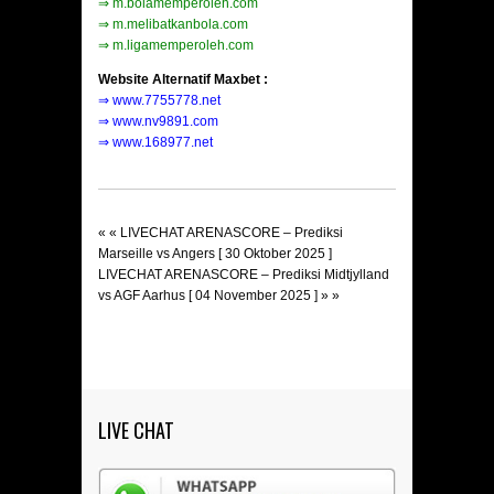
⇒
m.bolamemperoleh.com
⇒
m.melibatkanbola.com
⇒
m.ligamemperoleh.com
Website Alternatif Maxbet :
⇒
www.7755778.net
⇒
www.nv9891.com
⇒
www.168977.net
« «
LIVECHAT ARENASCORE – Prediksi
Marseille vs Angers [ 30 Oktober 2025 ]
LIVECHAT ARENASCORE – Prediksi Midtjylland
vs AGF Aarhus [ 04 November 2025 ]
» »
LIVE CHAT