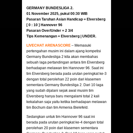
GERMANY BUNDESLIGA 2.
01 November 2025, pukul 00:30 WIB
Pasaran Taruhan Asian Handicap = Elversberg
[ 0 : 10 ]
Hannover 96
Pasaran Over/Under = 2 3/4
Tips Kemenangan = Elversberg | UNDER
.
LIVECHAT ARENASCORE
– Memasuki
pertengahan musim ini dalam ajang kompetisi
Germany Bundesliga 2 kita akan membahas
sebuah laga pertandingan antara tim Elversberg
berhadapan melawan tim Hannover 96. Saat ini
tim Elversberg berada pada urutan peringkat ke-3
dengan total perolehan 22 poin dari klasemen
sementara Germany Bundesliga 2. Dari 10 laga
yang sudah dijalani sejak awal musim tim
Elversberg hanya baru mengalami total 2 kali
kekalahan saja yaitu ketika berhadapan melawan
tim Bochum dan tim Armenia Bielefeld.
Sedangkan untuk tim Hannover 96 saat ini
berada pada urutan peringkat ke-4 dengan total
perolehan 20 poin dari klasemen sementara