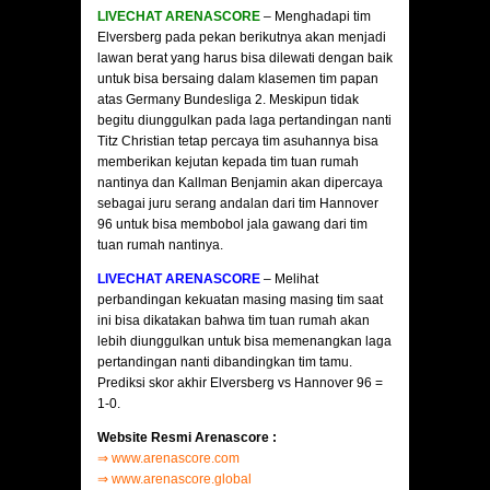
LIVECHAT ARENASCORE
– Menghadapi tim
Elversberg pada pekan berikutnya akan menjadi
lawan berat yang harus bisa dilewati dengan baik
untuk bisa bersaing dalam klasemen tim papan
atas Germany Bundesliga 2. Meskipun tidak
begitu diunggulkan pada laga pertandingan nanti
Titz Christian tetap percaya tim asuhannya bisa
memberikan kejutan kepada tim tuan rumah
nantinya dan Kallman Benjamin akan dipercaya
sebagai juru serang andalan dari tim Hannover
96 untuk bisa membobol jala gawang dari tim
tuan rumah nantinya.
LIVECHAT ARENASCORE
– Melihat
perbandingan kekuatan masing masing tim saat
ini bisa dikatakan bahwa tim tuan rumah akan
lebih diunggulkan untuk bisa memenangkan laga
pertandingan nanti dibandingkan tim tamu.
Prediksi skor akhir Elversberg vs Hannover 96 =
1-0.
Website Resmi Arenascore :
⇒
www.arenascore.com
⇒
www.arenascore.global