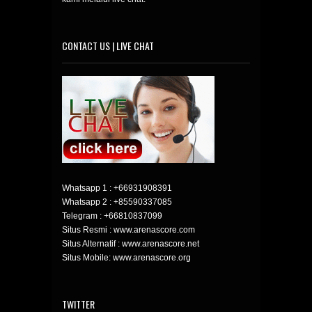
CONTACT US | LIVE CHAT
Whatsapp 1 :
+66931908391
Whatsapp 2 :
+85590337085
Telegram :
+66810837099
Situs Resmi : www.arenascore.com
Situs Alternatif : www.arenascore.net
Situs Mobile: www.arenascore.org
TWITTER