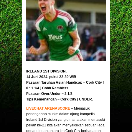
IRELAND 1ST DIVISION.
14 Juni 2024, pukul 22:30 WIB
Pasaran Taruhan Asian Handicap = Cork City [
0 : 1 1/4 ] Cobh Ramblers
Pasaran Over/Under = 2 1/2
Tips Kemenangan = Cork City | UNDER.
LIVECHAT ARENASCORE
– Memasuki
pertengahan musim dalam ajang kompetisi
Ireland 1st Division yang dimana akan memasuki
pekan ke-21 kita akan menyaksikan sebuah laga
pertandingan antara tim Cork City berhadapan