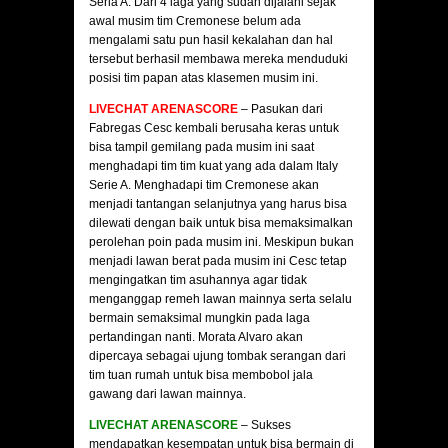
Seria A. Dari 4 laga yang sudah dijalani sejak
awal musim tim Cremonese belum ada
mengalami satu pun hasil kekalahan dan hal
tersebut berhasil membawa mereka menduduki
posisi tim papan atas klasemen musim ini.
LIVECHAT ARENASCORE
– Pasukan dari
Fabregas Cesc kembali berusaha keras untuk
bisa tampil gemilang pada musim ini saat
menghadapi tim tim kuat yang ada dalam Italy
Serie A. Menghadapi tim Cremonese akan
menjadi tantangan selanjutnya yang harus bisa
dilewati dengan baik untuk bisa memaksimalkan
perolehan poin pada musim ini. Meskipun bukan
menjadi lawan berat pada musim ini Cesc tetap
mengingatkan tim asuhannya agar tidak
menganggap remeh lawan mainnya serta selalu
bermain semaksimal mungkin pada laga
pertandingan nanti. Morata Alvaro akan
dipercaya sebagai ujung tombak serangan dari
tim tuan rumah untuk bisa membobol jala
gawang dari lawan mainnya.
LIVECHAT ARENASCORE
– Sukses
mendapatkan kesempatan untuk bisa bermain di