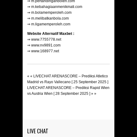
⇒
m.pertandinganboleh.com
⇒
m.kebahagiaanmenikmati.com
⇒
m.bolamemperoleh.com
⇒
m.melibatkanbola.com
⇒
m.ligamemperoleh.com
Website Alternatif Maxbet :
⇒
www.7755778.net
⇒
www.nv9891.com
⇒
www.168977.net
« «
LIVECHAT ARENASCORE – Prediksi Atletico
Madrid vs Rayo Vallecano [ 25 September 2025 ]
LIVECHAT ARENASCORE – Prediksi Rapid Wien
vs Austria Wien [ 28 September 2025 ]
» »
LIVE CHAT