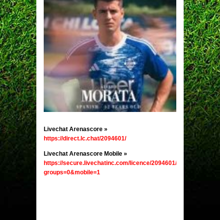
Livechat Arenascore
»
https://direct.lc.chat/2094601/
Livechat Arenascore Mobile
»
https://secure.livechatinc.com/licence/2094601/v2/open_chat.c
groups=0&mobile=1