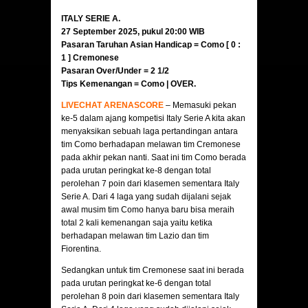
ITALY SERIE A.
27 September 2025, pukul 20:00 WIB
Pasaran Taruhan Asian Handicap = Como [ 0 :
1 ]
Cremonese
Pasaran Over/Under = 2 1/2
Tips Kemenangan = Como | OVER
.
LIVECHAT ARENASCORE
– Memasuki pekan
ke-5 dalam ajang kompetisi Italy Serie A kita akan
menyaksikan sebuah laga pertandingan antara
tim Como berhadapan melawan tim Cremonese
pada akhir pekan nanti. Saat ini tim Como berada
pada urutan peringkat ke-8 dengan total
perolehan 7 poin dari klasemen sementara Italy
Serie A. Dari 4 laga yang sudah dijalani sejak
awal musim tim Como hanya baru bisa meraih
total 2 kali kemenangan saja yaitu ketika
berhadapan melawan tim Lazio dan tim
Fiorentina.
Sedangkan untuk tim Cremonese saat ini berada
pada urutan peringkat ke-6 dengan total
perolehan 8 poin dari klasemen sementara Italy