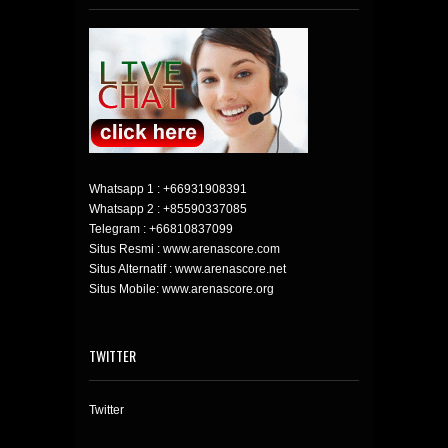
Whatsapp 1 :
+66931908391
Whatsapp 2 :
+85590337085
Telegram :
+66810837099
Situs Resmi : www.arenascore.com
Situs Alternatif : www.arenascore.net
Situs Mobile: www.arenascore.org
TWITTER
Twitter