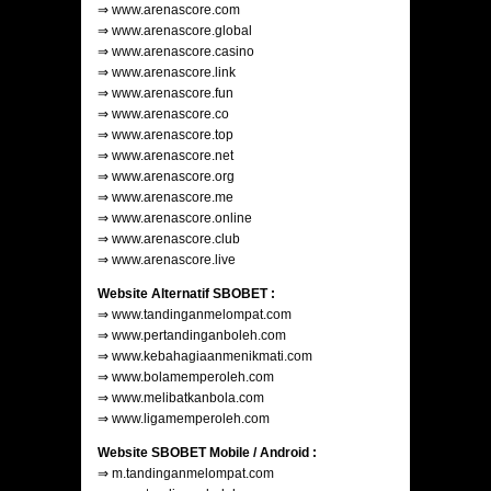
⇒
www.arenascore.com
⇒
www.arenascore.global
⇒
www.arenascore.casino
⇒
www.arenascore.link
⇒
www.arenascore.fun
⇒
www.arenascore.co
⇒
www.arenascore.top
⇒
www.arenascore.net
⇒
www.arenascore.org
⇒
www.arenascore.me
⇒
www.arenascore.online
⇒
www.arenascore.club
⇒
www.arenascore.live
Website Alternatif SBOBET :
⇒
www.tandinganmelompat.com
⇒
www.pertandinganboleh.com
⇒
www.kebahagiaanmenikmati.com
⇒
www.bolamemperoleh.com
⇒
www.melibatkanbola.com
⇒
www.ligamemperoleh.com
Website SBOBET Mobile / Android :
⇒
m.tandinganmelompat.com