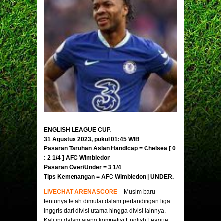
ENGLISH LEAGUE CUP.
31 Agustus 2023, pukul 01:45 WIB
Pasaran Taruhan Asian Handicap = Chelsea [ 0
: 2 1/4 ]
AFC Wimbledon
Pasaran Over/Under = 3 1/4
Tips Kemenangan =
AFC Wimbledon
| UNDER.
LIVECHAT ARENASCORE
– Musim baru
tentunya telah dimulai dalam pertandingan liga
inggris dari divisi utama hingga divisi lainnya.
Kali ini dalam ajang kompetisi English League