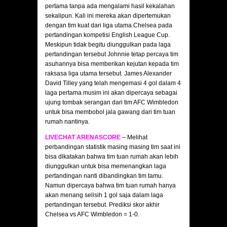
pertama tanpa ada mengalami hasil kekalahan
sekalipun. Kali ini mereka akan dipertemukan
dengan tim kuat dari liga utama Chelsea pada
pertandingan kompetisi English League Cup.
Meskipun tidak begitu diunggulkan pada laga
pertandingan tersebut Johnnie tetap percaya tim
asuhannya bisa memberikan kejutan kepada tim
raksasa liga utama tersebut. James Alexander
David Tilley yang telah mengemasi 4 gol dalam 4
laga pertama musim ini akan dipercaya sebagai
ujung tombak serangan dari tim AFC Wimbledon
untuk bisa membobol jala gawang dari tim tuan
rumah nantinya.
LIVECHAT ARENASCORE
– Melihat
perbandingan statistik masing masing tim saat ini
bisa dikatakan bahwa tim tuan rumah akan lebih
diunggulkan untuk bisa memenangkan laga
pertandingan nanti dibandingkan tim tamu.
Namun dipercaya bahwa tim tuan rumah hanya
akan menang selisih 1 gol saja dalam laga
pertandingan tersebut. Prediksi skor akhir
Chelsea vs AFC Wimbledon = 1-0.