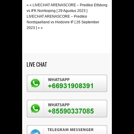
« «
LIVECHAT ARENASCORE – Prediksi Elfsborg
vs IFK Norrkoping [ 29 Agustus 2023 ]
LIVECHAT ARENASCORE – Prediksi
Nordsjaelland vs Hvidovre IF [ 26 September
2023 ]
» »
LIVE CHAT