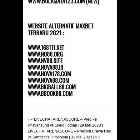
WWW.BOLAMATA123.COM (NEW)
WEBSITE ALTERNATIF MAXBET
TERBARU 2021 :
WWW.168111.NET
WWW.NO88.ORG
WWW.NV88.SITE
WWW.NOVA88.IN
WWW.NOVA178.COM
WWW.NOVA88.COM
WWW.BIGBALL88.COM
WWW.BBOOK88.COM
« «
LIVECHAT ARENASCORE – Prediksi
Kristiansund vs Skeid Fotball [ 29 Mei 2023 ]
LIVECHAT ARENASCORE – Prediksi Urawa Red
vs Sanfrecce Hiroshima [ 31 Mei 2023 ]
» »