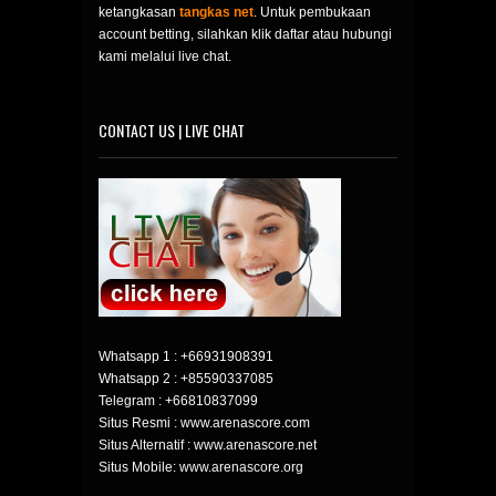
ketangkasan
tangkas net
. Untuk pembukaan
account betting, silahkan klik daftar atau hubungi
kami melalui live chat.
CONTACT US | LIVE CHAT
Whatsapp 1 :
+66931908391
Whatsapp 2 :
+85590337085
Telegram :
+66810837099
Situs Resmi : www.arenascore.com
Situs Alternatif : www.arenascore.net
Situs Mobile: www.arenascore.org