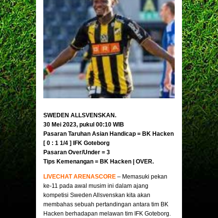
SWEDEN ALLSVENSKAN.
30 Mei 2023, pukul 00:10 WIB
Pasaran Taruhan Asian Handicap = BK Hacken
[ 0 : 1 1/4 ] IFK Goteborg
Pasaran Over/Under = 3
Tips Kemenangan = BK Hacken | OVER.
LIVECHAT ARENASCORE
– Memasuki pekan
ke-11 pada awal musim ini dalam ajang
kompetisi Sweden Allsvenskan kita akan
membahas sebuah pertandingan antara tim BK
Hacken berhadapan melawan tim IFK Goteborg.