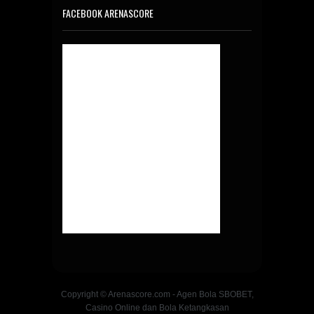
FACEBOOK ARENASCORE
Copyright © Arenascore.com - Agen Bola SBOBET,
Casino Online dan Bola Ketangkasan