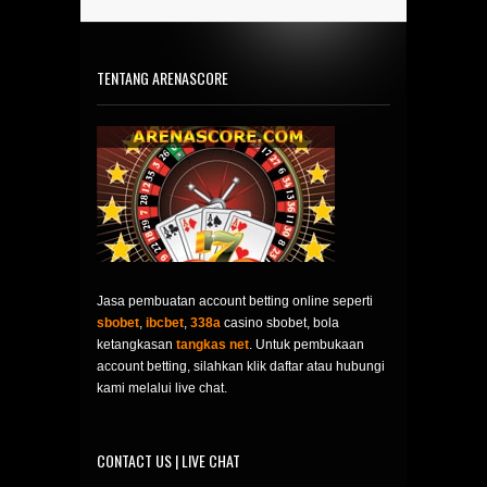
TENTANG ARENASCORE
Jasa pembuatan account betting online seperti
sbobet
,
ibcbet
,
338a
casino sbobet, bola
ketangkasan
tangkas net
. Untuk pembukaan
account betting, silahkan klik daftar atau hubungi
kami melalui live chat.
CONTACT US | LIVE CHAT