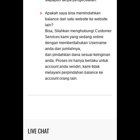
siapapun tanpa pengecualian.
Apakah saya bisa memindahkan
balance dari satu website ke website
lain?
Bisa, Silahkan menghubungi Customer
Services kami yang sedang online
dengan memberitahukan Username
anda dan jumlahnya,
dan pindahkan dana sesuai keinginan
anda. Proses ini hanya berlaku untuk
account anda sendiri, kami tidak
melayani perpindahan balance ke
account orang lain.
LIVE CHAT