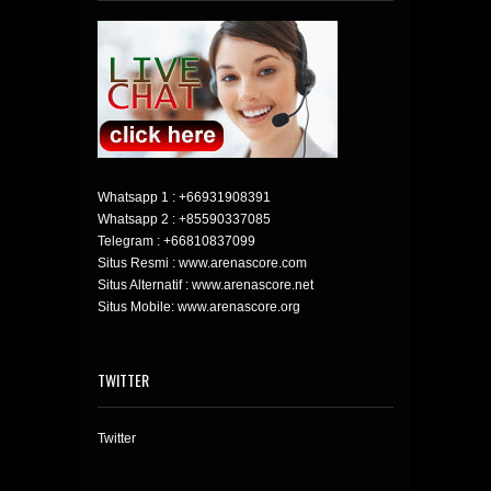
Whatsapp 1 :
+66931908391
Whatsapp 2 :
+85590337085
Telegram :
+66810837099
Situs Resmi : www.arenascore.com
Situs Alternatif : www.arenascore.net
Situs Mobile: www.arenascore.org
TWITTER
Twitter