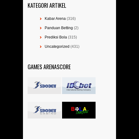
KATEGORI ARTIKEL
Kabar Arena
(316)
Panduan Betting
(2)
Prediksi Bola
(315)
Uncategorized
(431)
GAMES ARENASCORE