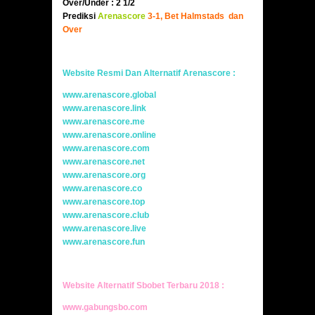
Over/Under : 2 1/2
Prediksi
Arenascore
3-1, Bet Halmstads dan
Over
Website Resmi Dan Alternatif Arenascore :
www.arenascore.global
www.arenascore.link
www.arenascore.me
www.arenascore.online
www.arenascore.com
www.arenascore.net
www.arenascore.org
www.arenascore.co
www.arenascore.top
www.arenascore.club
www.arenascore.live
www.arenascore.fun
Website Alternatif Sbobet Terbaru 2018 :
www.gabungsbo.com