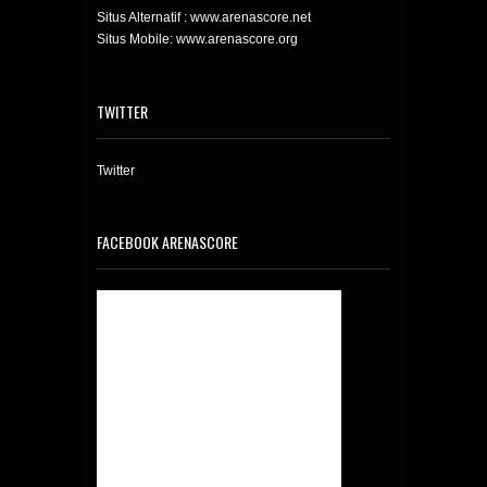
Situs Alternatif : www.arenascore.net
Situs Mobile: www.arenascore.org
TWITTER
Twitter
FACEBOOK ARENASCORE