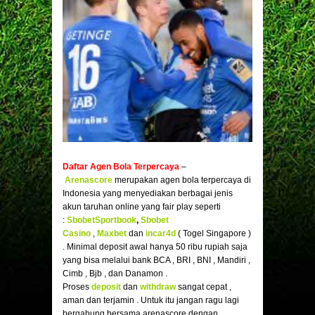
Daftar Agen Bola Terpercaya
–
Arenascor
e
merupakan agen bola terpercaya di
Indonesia yang menyediakan berbagai jenis
akun taruhan online yang fair play seperti
:
SbobetSportbook
,
Sbobet
Casin
o
,
M
axbet
dan
inc
a
r4d
( Togel Singapore )
. Minimal deposit awal hanya 50 ribu rupiah saja
yang bisa melalui bank BCA , BRI , BNI , Mandiri ,
Cimb , Bjb , dan Danamon .
Proses
deposit
dan
wi
t
hdraw
sangat cepat ,
aman dan terjamin . Untuk itu jangan ragu lagi
bergabung bersama arenascore dengan