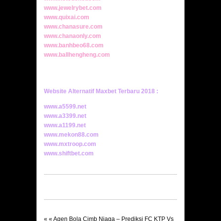
www.jewelrybet.com
www.quixai.com
www.chanasure.com
www.chanaonly.com
www.banhbeo68.com
www.ballhengheng.com
Website Alternatif Maxbet Terbaru 2018 :
www.a5599.net
www.a3399.net
www.a1199.net
www.mekon88.com
www.mxtroop.com
www.shiftbet.com
« «
Agen Bola Cimb Niaga – Prediksi FC KTP Vs