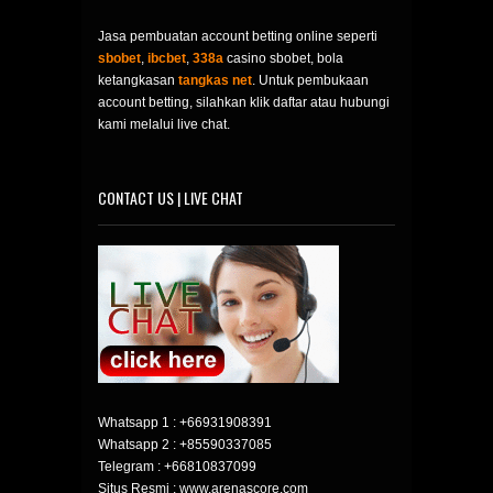
Jasa pembuatan account betting online seperti
sbobet
,
ibcbet
,
338a
casino sbobet, bola
ketangkasan
tangkas net
. Untuk pembukaan
account betting, silahkan klik daftar atau hubungi
kami melalui live chat.
CONTACT US | LIVE CHAT
Whatsapp 1 :
+66931908391
Whatsapp 2 :
+85590337085
Telegram :
+66810837099
Situs Resmi : www.arenascore.com