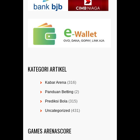
KATEGORI ARTIKEL
Kabar Arena
(316)
Panduan Betting
(2)
Prediksi Bola
(315)
Uncategorized
(431)
GAMES ARENASCORE