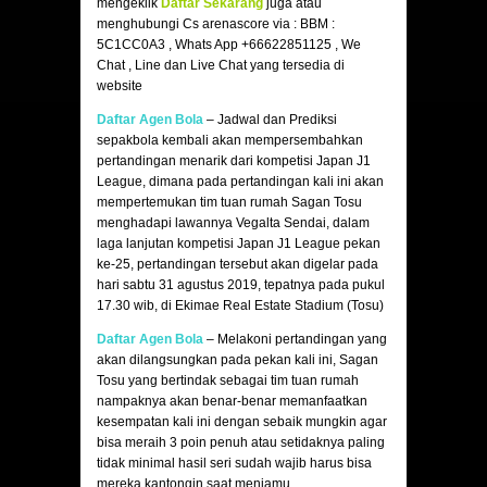
mengeklik
Daftar Sekaran
g
juga atau
menghubungi Cs arenascore via : BBM :
5C1CC0A3 , Whats App +66622851125 , We
Chat , Line dan Live Chat yang tersedia di
website
Daftar Agen Bola
– Jadwal dan Prediksi
sepakbola kembali akan mempersembahkan
pertandingan menarik dari kompetisi Japan J1
League, dimana pada pertandingan kali ini akan
mempertemukan tim tuan rumah Sagan Tosu
menghadapi lawannya Vegalta Sendai, dalam
laga lanjutan kompetisi Japan J1 League pekan
ke-25, pertandingan tersebut akan digelar pada
hari sabtu 31 agustus 2019, tepatnya pada pukul
17.30 wib, di Ekimae Real Estate Stadium (Tosu)
Daftar Agen Bola
– Melakoni pertandingan yang
akan dilangsungkan pada pekan kali ini, Sagan
Tosu yang bertindak sebagai tim tuan rumah
nampaknya akan benar-benar memanfaatkan
kesempatan kali ini dengan sebaik mungkin agar
bisa meraih 3 poin penuh atau setidaknya paling
tidak minimal hasil seri sudah wajib harus bisa
mereka kantongin saat menjamu