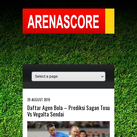
29 AUGUST 2019
Daftar Agen Bola – Prediksi Sagan Tosu
Vs Vegalta Sendai