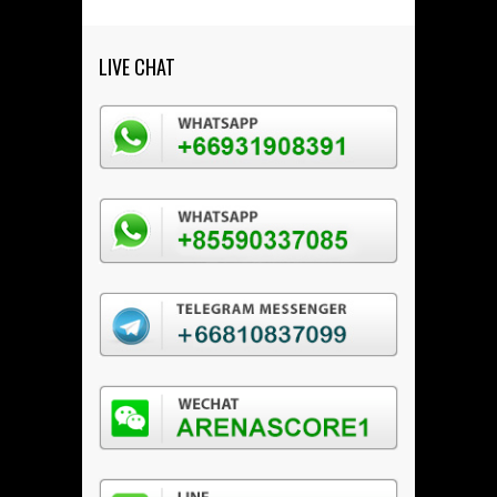
LIVE CHAT