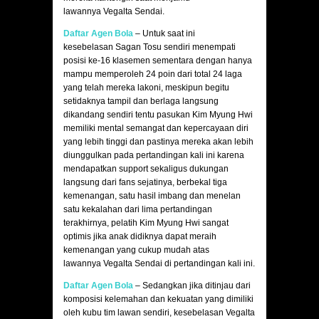
lawannya Vegalta Sendai.
Daftar Agen Bola
– Untuk saat ini
kesebelasan Sagan Tosu sendiri menempati
posisi ke-16 klasemen sementara dengan hanya
mampu memperoleh 24 poin dari total 24 laga
yang telah mereka lakoni, meskipun begitu
setidaknya tampil dan berlaga langsung
dikandang sendiri tentu pasukan Kim Myung Hwi
memiliki mental semangat dan kepercayaan diri
yang lebih tinggi dan pastinya mereka akan lebih
diunggulkan pada pertandingan kali ini karena
mendapatkan support sekaligus dukungan
langsung dari fans sejatinya, berbekal tiga
kemenangan, satu hasil imbang dan menelan
satu kekalahan dari lima pertandingan
terakhirnya, pelatih Kim Myung Hwi sangat
optimis jika anak didiknya dapat meraih
kemenangan yang cukup mudah atas
lawannya Vegalta Sendai di pertandingan kali ini.
Daftar Agen Bola
– Sedangkan jika ditinjau dari
komposisi kelemahan dan kekuatan yang dimiliki
oleh kubu tim lawan sendiri, kesebelasan Vegalta