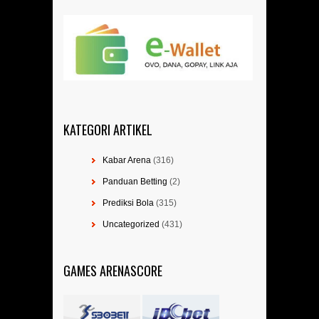
KATEGORI ARTIKEL
Kabar Arena
(316)
Panduan Betting
(2)
Prediksi Bola
(315)
Uncategorized
(431)
GAMES ARENASCORE