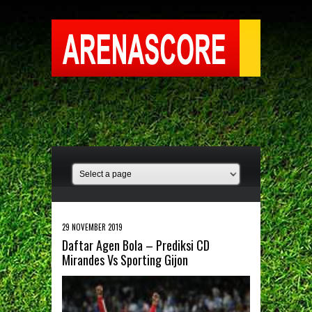
29 NOVEMBER 2019
Daftar Agen Bola – Prediksi CD
Mirandes Vs Sporting Gijon