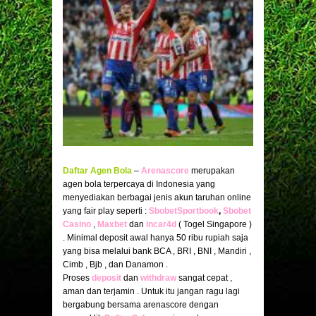
Daftar Agen Bola
–
Arenascor
e
merupakan
agen bola terpercaya di Indonesia yang
menyediakan berbagai jenis akun taruhan online
yang fair play seperti :
SbobetSportbook
,
Sbobet
Casin
o
,
M
axbet
dan
inc
a
r4d
( Togel Singapore )
. Minimal deposit awal hanya 50 ribu rupiah saja
yang bisa melalui bank BCA , BRI , BNI , Mandiri ,
Cimb , Bjb , dan Danamon .
Proses
deposit
dan
wi
t
hdraw
sangat cepat ,
aman dan terjamin . Untuk itu jangan ragu lagi
bergabung bersama arenascore dengan