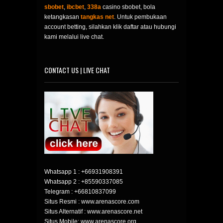
sbobet
,
ibcbet
,
338a
casino sbobet, bola
ketangkasan
tangkas net
. Untuk pembukaan
account betting, silahkan klik daftar atau hubungi
kami melalui live chat.
CONTACT US | LIVE CHAT
Whatsapp 1 :
+66931908391
Whatsapp 2 :
+85590337085
Telegram :
+66810837099
Situs Resmi : www.arenascore.com
Situs Alternatif : www.arenascore.net
Situs Mobile: www.arenascore.org