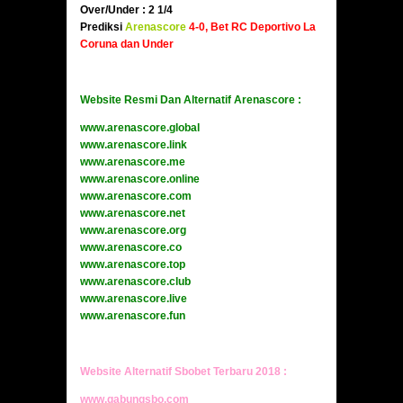
Over/Under : 2 1/4
Prediksi
Arenascore
4-0, Bet RC Deportivo La
Coruna dan Under
Website Resmi Dan Alternatif Arenascore :
www.arenascore.global
www.arenascore.link
www.arenascore.me
www.arenascore.online
www.arenascore.com
www.arenascore.net
www.arenascore.org
www.arenascore.co
www.arenascore.top
www.arenascore.club
www.arenascore.live
www.arenascore.fun
Website Alternatif Sbobet Terbaru 2018 :
www.gabungsbo.com