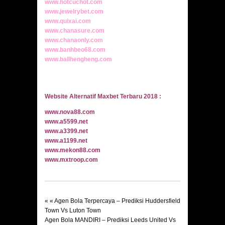
www.hotcuchot.com
www.jewelrybet.com
www.quixai.com
www.chanasure.com
www.chanaonly.com
www.banhbeo68.com
www.ballhengheng.com
Website Alternatif Maxbet Terbaru 2018 :
www.nova88.com
www.a5599.net
www.a3399.net
www.a1199.net
www.mekon88.com
www.mxtroop.com
« «
Agen Bola Terpercaya – Prediksi Huddersfield
Town Vs Luton Town
Agen Bola MANDIRI – Prediksi Leeds United Vs