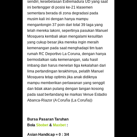
sendiri, kesebelasan Extremadura UD yang saat
ini bertengger di posisi ke-21 klasemen
sementara berada di zona degradasi pada
musim kali ini dengan hanya mampu
mengantongin 37 poin dari total 39 laga yang
telah mereka lakoni, sepertinya pasukan Manuel
Mosquera kembali akan mengalami kesulitan
yang cukup besar jika mereka ingin meraih
kemenangan pada saat menghadapi tim tuan
rumah RC Deportivo La Coruna, dengan hanya
bermodalkan satu kemenangan, satu hasil
imbang dan harus menelan tiga kekalahan dari
lima pertandingan terakhirnya, pelatih Manuel
Mosquera tetap optimis jika anak didiknya
mampu memberikan perlawanan yang senggit
dan tidak akan pulang dengan tangan kosong
pada saat bertandang ke markas Venue Estadio
Abanca-Riazor (A Coruña (La Coruña))
Bursa Pasaran Taruhan
Bola
Sbobet
&
Maxbet
:
Asian Handicap = 0 : 3/4