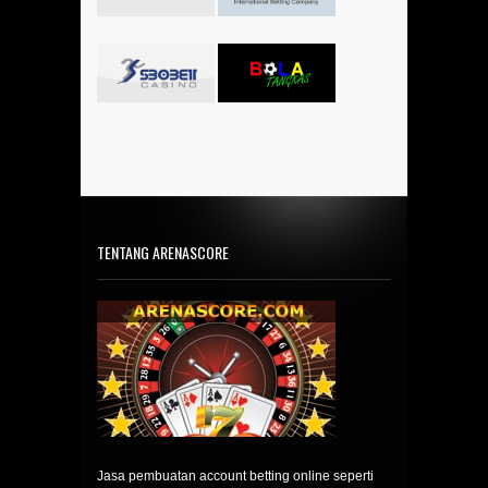
TENTANG ARENASCORE
Jasa pembuatan account betting online seperti