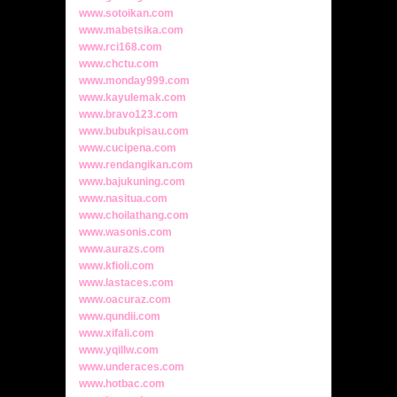
www.sotoikan.com
www.mabetsika.com
www.rci168.com
www.chctu.com
www.monday999.com
www.kayulemak.com
www.bravo123.com
www.bubukpisau.com
www.cucipena.com
www.rendangikan.com
www.bajukuning.com
www.nasitua.com
www.choilathang.com
www.wasonis.com
www.aurazs.com
www.kfioli.com
www.lastaces.com
www.oacuraz.com
www.qundii.com
www.xifali.com
www.yqillw.com
www.underaces.com
www.hotbac.com