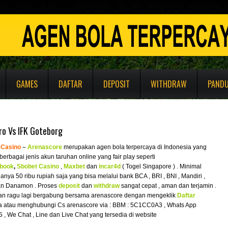
GAMES
DAFTAR
DEPOSIT
WITHDRAW
PAND
ro Vs IFK Goteborg
 Casino
–
Arenascor
e
merupakan agen bola terpercaya di Indonesia yang
rbagai jenis akun taruhan online yang fair play seperti
tbook
,
Sbobet Casin
o
,
M
axbet
dan
inc
a
r4d
( Togel Singapore ) . Minimal
anya 50 ribu rupiah saja yang bisa melalui bank BCA , BRI , BNI , Mandiri ,
dan Danamon . Proses
deposit
dan
wi
t
hdraw
sangat cepat , aman dan terjamin .
gan ragu lagi bergabung bersama arenascore dengan mengeklik
Daftar
a atau menghubungi Cs arenascore via : BBM : 5C1CC0A3 , Whats App
, We Chat , Line dan Live Chat yang tersedia di website