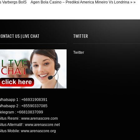
s Varbergs BoIS
Agen Bola Casino – Prediksi America Mineiro Vs Londrina
» »
ONTACT US | LIVE CHAT
TWITTER
Twitter
Whatsapp 1 :
+66931908391
Whatsapp 2 :
+85590337085
elegram :
+66810837099
itus Resmi : www.arenascore.com
itus Alternatif : www.arenascore.net
itus Mobile: www.arenascore.org