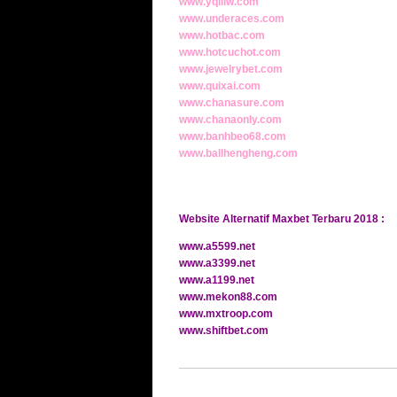
www.yqillw.com
www.underaces.com
www.hotbac.com
www.hotcuchot.com
www.jewelrybet.com
www.quixai.com
www.chanasure.com
www.chanaonly.com
www.banhbeo68.com
www.ballhengheng.com
Website Alternatif Maxbet Terbaru 2018 :
www.a5599.net
www.a3399.net
www.a1199.net
www.mekon88.com
www.mxtroop.com
www.shiftbet.com