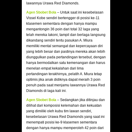
lawannya Urawa Red Diamonds.
Agen Sbobet Bola
– Untuk saat ini kesebelasan
Vissel Kobe sendiri bertengger di posisi ke-11
klasemen sementara dengan hanya mampu
mengantongin 36 poin dari total 32 laga yang
telah mereka lakoni, tampil dan berlaga langsung
dikandang sendiri tentu pasukan A. Miura
memiliki mental semangat dan kepercayaan diri
yang lebih besar dan pastinya mereka akan lebih
diunggulkan pada pertandingan tersebut, dengan
hanya bermodalkan satu kemenangan dan harus
menelan empat kekalahan dari lima
pertandingan terakhirnya, pelatih A. Miura tetap
optimis jika anak didiknya dapat meraih 3 poin
penuh pada saat menjamu lawannya Urawa Red
Diamonds di laga kali ini.
Agen Sbobet Bola
– Sedangkan jika ditinjau dan
dilihat dari komposisi kelemahan dan kekuatan
yang dimiliki oleh kubu tim lawan sendiri,
kesebelasan Urawa Red Diamonds yang saat ini
menempati posisi ke-9 klasemen sementara
dengan hanya mampu memperoleh 42 poin dari