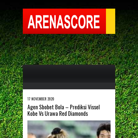
17 NOVEMBER 2020
Agen Sbobet Bola – Prediksi Vissel
Kobe Vs Urawa Red Diamonds