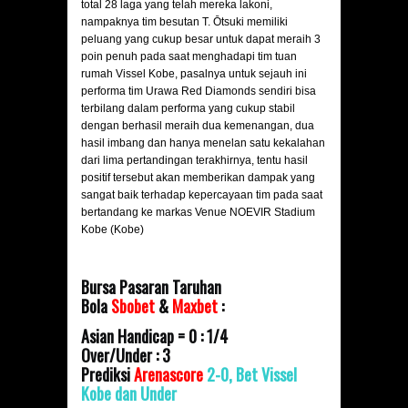
total 28 laga yang telah mereka lakoni,
nampaknya tim besutan T. Ōtsuki memiliki
peluang yang cukup besar untuk dapat meraih 3
poin penuh pada saat menghadapi tim tuan
rumah Vissel Kobe, pasalnya untuk sejauh ini
performa tim Urawa Red Diamonds sendiri bisa
terbilang dalam performa yang cukup stabil
dengan berhasil meraih dua kemenangan, dua
hasil imbang dan hanya menelan satu kekalahan
dari lima pertandingan terakhirnya, tentu hasil
positif tersebut akan memberikan dampak yang
sangat baik terhadap kepercayaan tim pada saat
bertandang ke markas Venue NOEVIR Stadium
Kobe (Kobe)
Bursa Pasaran Taruhan
Bola
Sbobet
&
Maxbet
:
Asian Handicap = 0 : 1/4
Over/Under : 3
Prediksi
Arenascore
2-0, Bet Vissel
Kobe dan Under