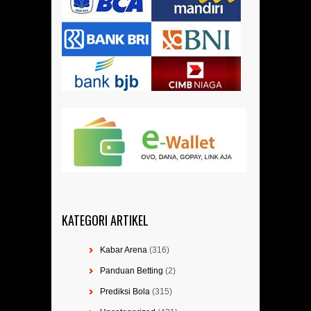
KATEGORI ARTIKEL
Kabar Arena
(316)
Panduan Betting
(2)
Prediksi Bola
(315)