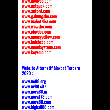
www.modybb.com
www.netquck.com
www.antord.com
www.gabungsbo.com
www.mabetsika.com
www.wowsbo.com
www.playsbo.com
www.moneyyellow.com
www.bolehsbo.com
www.mondaystone.com
www.keyemo.com
Website Alternatif Maxbet Terbaru
2020 :
www.no88.org
www.nv88.site
www.nova88.in
www.nova178.com
www.nova88.com
www.bigball88.com