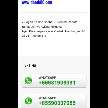
www.bbook88.com
« «
Agen Casino Sbobet – Prediksi Renofa
Yamaguchi Vs Avispa Fukuoka
Agen Bola Terpercaya – Prediski Hamburger SV
Vs VfL Bochum
» »
LIVE CHAT