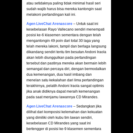
atau setidaknya paling tidak minimal hasil seri
sudah wajib harus bisa mereka kantongin saat
melakoni pertandingan kali ini.
Agen LiveChat Arenascore
– Untuk saat ini
kesebelasan Rayo Vallecano sendiri menempati
posisi ke-6 klasemen sementara dengan telah
mengantongin 49 poin dari total 30 laga yang
telah mereka lakoni, tampil dan berlaga langsung
dikandang sendiri tentu tim besutan Andoni Iraola
akan lebih diunggulkan pada pertandingan
tersebut dan pastinya mereka akan bermain lebih
semangat dan percaya diri, dengan bermodalkan
dua kemenangan, dua hasil imbang dan
menelan satu kekalahan dari lima pertandingan
terakhirnya, pelatih Andoni Iraola sangat optimis
jika anak didiknya dapat meraih kemenangan
pada saat menjamu lawannya CD Mirandes.
Agen LiveChat Arenascore
– Sedangkan jika
dilihat dari komposisi kelemahan dan kekuatan
yang dimiliki oleh kubu tim lawan sendiri,
kesebelasan CD Mirandes yang saat ini
bertengger di posisi ke-9 klasemen sementara