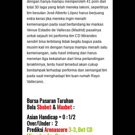
dengan hanya mampu memperoleh 41 poin dari
total 30 laga yang telah mereka lakoni, sepertinya
tim besutan José Alberto López harus berjuang
extra keras jika mereka ingin meraih
kemenangan pada saat bertandang ke markas
Venue Estadio de Vallecas (Madrid) pasalnya
untuk sejauh ini performa tim CD Mirandes
sendiri bisa terbilang tidak begitu bagus pada
musim kali ini dengan hanya mampu meraih satu
kemenangan, satu hasil imbang dan harus
menelan tiga kekalahan dari lima pertandingan
terakhirnya, tentu hasil tersebut akan cukup
berdampak terhadap performa dan semangat tim
pada saat menghadapi tim tuan rumah Rayo
Vallecano.
Bursa Pasaran Taruhan
Bola
Sbobet
&
Maxbet
:
Asian Handicap = 0 : 1/2
Over/Under : 2
Prediksi
Arenascore
3-3, Bet CD