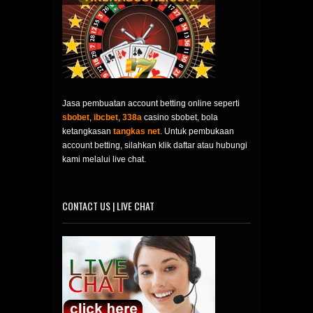
Jasa pembuatan account betting online seperti
sbobet
,
ibcbet
,
338a
casino sbobet, bola
ketangkasan
tangkas net
. Untuk pembukaan
account betting, silahkan klik daftar atau hubungi
kami melalui live chat.
CONTACT US | LIVE CHAT