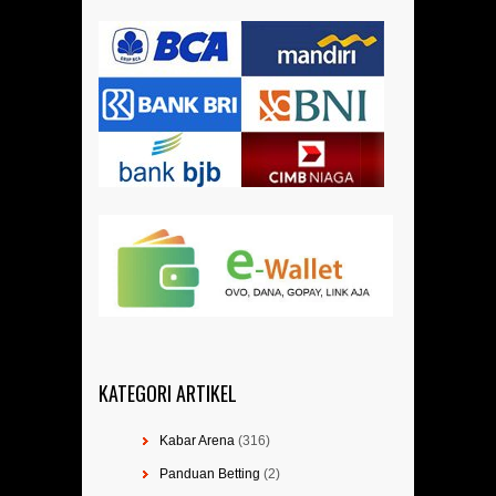
KATEGORI ARTIKEL
Kabar Arena
(316)
Panduan Betting
(2)