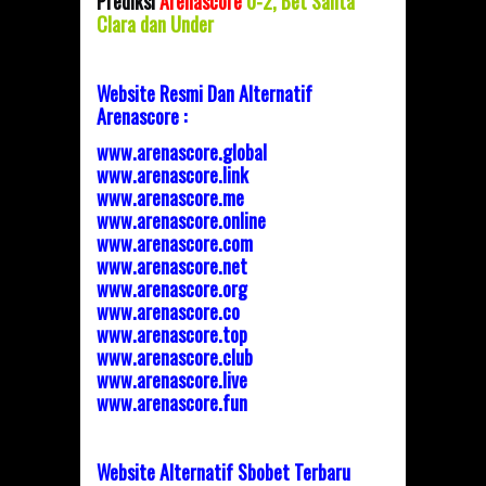
Prediksi
Arenascore
0-2, Bet Santa
Clara dan Under
Website Resmi Dan Alternatif
Arenascore :
www.arenascore.global
www.arenascore.link
www.arenascore.me
www.arenascore.online
www.arenascore.com
www.arenascore.net
www.arenascore.org
www.arenascore.co
www.arenascore.top
www.arenascore.club
www.arenascore.live
www.arenascore.fun
Website Alternatif Sbobet Terbaru