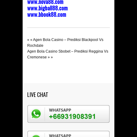
www.nova88.com
www.bigball88.com
www.bbook88.com
« «
Agen Bola Casino – Prediksi Blackpool Vs
Rochdale
Agen Bola Casino Sbobet – Prediksi Reggina Vs
Cremonese
» »
LIVE CHAT