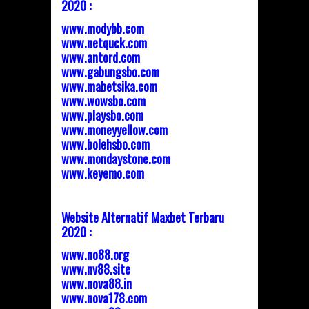
2020 :
www.modybb.com
www.netquck.com
www.antord.com
www.gabungsbo.com
www.mabetsika.com
www.wowsbo.com
www.playsbo.com
www.moneyyellow.com
www.bolehsbo.com
www.mondaystone.com
www.keyemo.com
Website Alternatif Maxbet Terbaru
2020 :
www.no88.org
www.nv88.site
www.nova88.in
www.nova178.com