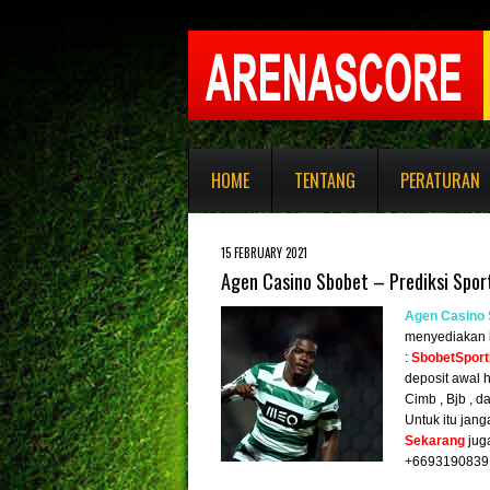
HOME
TENTANG
PERATURAN
15 FEBRUARY 2021
Agen Casino Sbobet – Prediksi Sport
Agen Casino 
menyediakan be
:
SbobetSpor
deposit awal h
Cimb , Bjb , 
Untuk itu jan
Sekaran
g
jug
+66931908391 