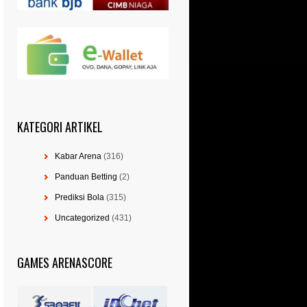
KATEGORI ARTIKEL
Kabar Arena
(316)
Panduan Betting
(2)
Prediksi Bola
(315)
Uncategorized
(431)
GAMES ARENASCORE