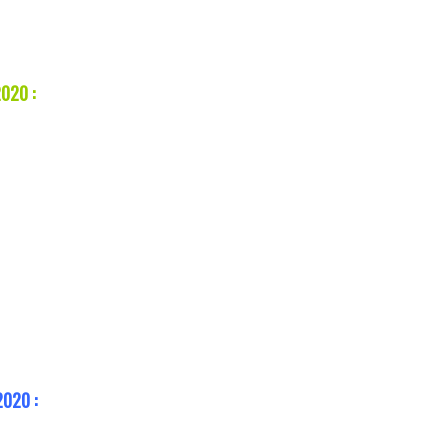
2020 :
2020 :