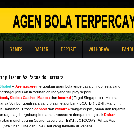
GAMES
DAFTAR
DEPOSIT
WITHDRAW
PAND
ing Lisbon Vs Pacos de Ferreira
Sbobet
–
Arenasco
r
e
merupakan agen bola terpercaya di Indonesia yang
rbagai jenis akun taruhan online yang fair play seperti
tbook
,
Sbobet Casin
o
,
M
axbet
dan
inc
a
r4d
( Togel Singapore ) . Minimal
anya 50 ribu rupiah saja yang bisa melalui bank BCA , BRI , BNI , Mandiri ,
dan Danamon . Proses
deposit
dan
wi
t
hdraw
sangat cepat , aman dan terjamin .
gan ragu lagi bergabung bersama arenascore dengan mengeklik
Daftar
a atau menghubungi Cs arenascore via : BBM : 5C1CC0A3 , Whats App
, We Chat , Line dan Live Chat yang tersedia di website