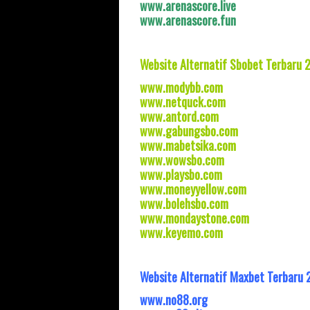
www.arenascore.live
www.arenascore.fun
Website Alternatif Sbobet Terbaru 
www.modybb.com
www.netquck.com
www.antord.com
www.gabungsbo.com
www.mabetsika.com
www.wowsbo.com
www.playsbo.com
www.moneyyellow.com
www.bolehsbo.com
www.mondaystone.com
www.keyemo.com
Website Alternatif Maxbet Terbaru 
www.no88.org