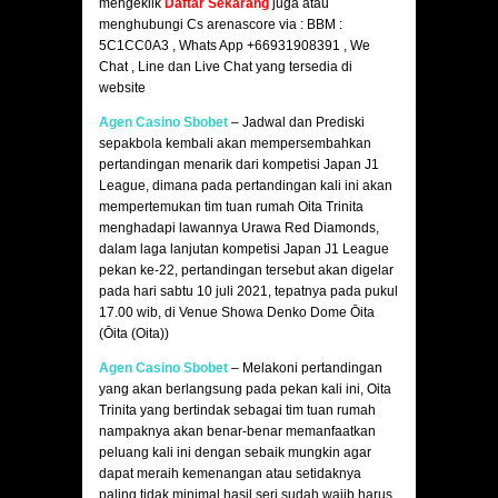
mengeklik
Daftar Sekaran
g
juga atau
menghubungi Cs arenascore via : BBM :
5C1CC0A3 , Whats App +66931908391 , We
Chat , Line dan Live Chat yang tersedia di
website
Agen Casino Sbobet
– Jadwal dan Prediski
sepakbola kembali akan mempersembahkan
pertandingan menarik dari kompetisi Japan J1
League, dimana pada pertandingan kali ini akan
mempertemukan tim tuan rumah Oita Trinita
menghadapi lawannya Urawa Red Diamonds,
dalam laga lanjutan kompetisi Japan J1 League
pekan ke-22, pertandingan tersebut akan digelar
pada hari sabtu 10 juli 2021, tepatnya pada pukul
17.00 wib, di Venue Showa Denko Dome Ōita
(Ōita (Oita))
Agen Casino Sbobet
– Melakoni pertandingan
yang akan berlangsung pada pekan kali ini, Oita
Trinita yang bertindak sebagai tim tuan rumah
nampaknya akan benar-benar memanfaatkan
peluang kali ini dengan sebaik mungkin agar
dapat meraih kemenangan atau setidaknya
paling tidak minimal hasil seri sudah wajib harus