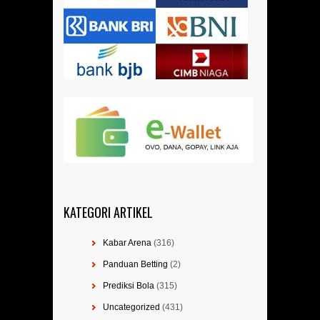
KATEGORI ARTIKEL
Kabar Arena
(316)
Panduan Betting
(2)
Prediksi Bola
(315)
Uncategorized
(431)