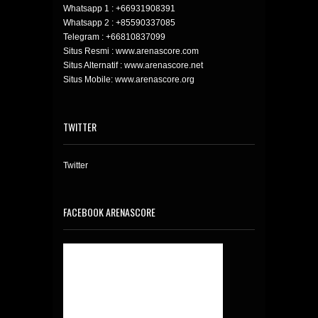
Whatsapp 1 :
+66931908391
Whatsapp 2 :
+85590337085
Telegram :
+66810837099
Situs Resmi : www.arenascore.com
Situs Alternatif : www.arenascore.net
Situs Mobile: www.arenascore.org
TWITTER
Twitter
FACEBOOK ARENASCORE