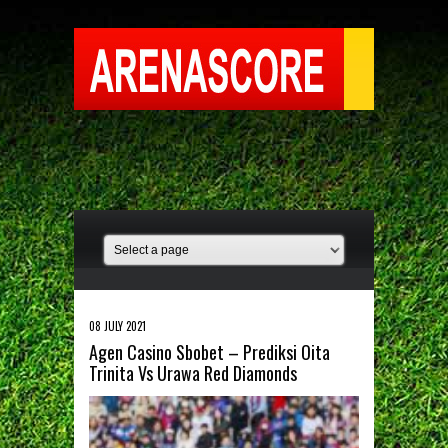
08 JULY 2021
Agen Casino Sbobet – Prediksi Oita
Trinita Vs Urawa Red Diamonds