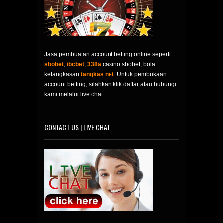
Jasa pembuatan account betting online seperti
sbobet
,
ibcbet
,
338a
casino sbobet, bola
ketangkasan
tangkas net
. Untuk pembukaan
account betting, silahkan klik daftar atau hubungi
kami melalui live chat.
CONTACT US | LIVE CHAT