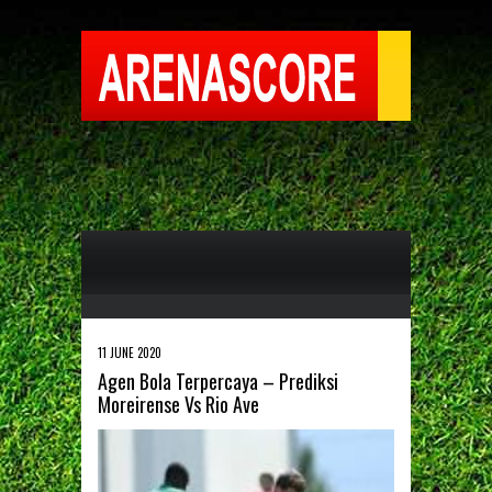
11 JUNE 2020
Agen Bola Terpercaya – Prediksi
Moreirense Vs Rio Ave