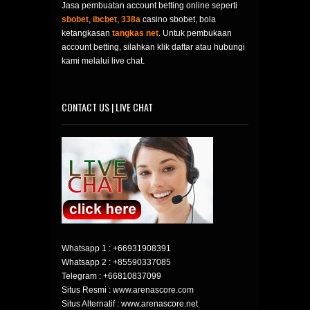
Jasa pembuatan account betting online seperti
sbobet
,
ibcbet
,
338a
casino sbobet, bola
ketangkasan
tangkas net
. Untuk pembukaan
account betting, silahkan klik daftar atau hubungi
kami melalui live chat.
CONTACT US | LIVE CHAT
Whatsapp 1 :
+66931908391
Whatsapp 2 :
+85590337085
Telegram :
+66810837099
Situs Resmi : www.arenascore.com
Situs Alternatif : www.arenascore.net