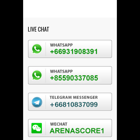
LIVE CHAT