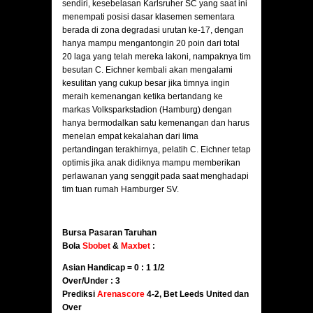
sendiri, kesebelasan Karlsruher SC yang saat ini
menempati posisi dasar klasemen sementara
berada di zona degradasi urutan ke-17, dengan
hanya mampu mengantongin 20 poin dari total
20 laga yang telah mereka lakoni, nampaknya tim
besutan C. Eichner kembali akan mengalami
kesulitan yang cukup besar jika timnya ingin
meraih kemenangan ketika bertandang ke
markas Volksparkstadion (Hamburg) dengan
hanya bermodalkan satu kemenangan dan harus
menelan empat kekalahan dari lima
pertandingan terakhirnya, pelatih C. Eichner tetap
optimis jika anak didiknya mampu memberikan
perlawanan yang senggit pada saat menghadapi
tim tuan rumah Hamburger SV.
Bursa Pasaran Taruhan
Bola
Sbobet
&
Maxbet
:
Asian Handicap = 0 : 1 1/2
Over/Under : 3
Prediksi
Arenascore
4-2, Bet Leeds United dan
Over