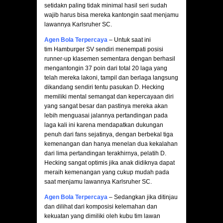
setidakn paling tidak minimal hasil seri sudah
wajib harus bisa mereka kantongin saat menjamu
lawannya Karlsruher SC.
Agen Bola Terpercaya
– Untuk saat ini
tim Hamburger SV sendiri menempati posisi
runner-up klasemen sementara dengan berhasil
mengantongin 37 poin dari total 20 laga yang
telah mereka lakoni, tampil dan berlaga langsung
dikandang sendiri tentu pasukan D. Hecking
memiliki mental semangat dan kepercayaan diri
yang sangat besar dan pastinya mereka akan
lebih menguasai jalannya pertandingan pada
laga kali ini karena mendapatkan dukungan
penuh dari fans sejatinya, dengan berbekal tiga
kemenangan dan hanya menelan dua kekalahan
dari lima pertandingan terakhirnya, pelatih D.
Hecking sangat optimis jika anak didiknya dapat
meraih kemenangan yang cukup mudah pada
saat menjamu lawannya Karlsruher SC.
Agen Bola Terpercaya
– Sedangkan jika ditinjau
dan dilihat dari komposisi kelemahan dan
kekuatan yang dimiliki oleh kubu tim lawan